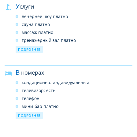
автостоянка: платно
Услуги
заказ такси
вечернее шоу платно
парикмахерская
сауна платно
кабинет врача
массаж платно
химчистка
тренажерный зал платно
Интернет-кафе платно
парная платно
ПОДРОБНЕЕ
джакузи платно
В номерах
кондиционер: индивидуальный
телевизор: есть
телефон
мини-бар платно
сейф: в номере, бесплатно
ПОДРОБНЕЕ
пол: плитка
балкон (не везде)