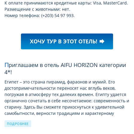
К оплате принимаются кредитные карты: Visa, MasterCard.
Размещение с животными: нет.
Номер телефона: (+203) 54 97 993.
ХОЧУ ТУР В ЭТОТ ОТЕЛЬ!
forward
Приглашаем в отель AIFU HORIZON категории
4*!
Египет – это страна пирамид, фараонов и мумий. Его
достопримечательности переносят нас вглубь веков,
погружая в атмосферу тех далеких времен. Египту удается
органично сочетать в себе несочетаемое: современность и
старину. Здесь Вы сможете прикоснуться к удивительной
самобытности, верности традициям и характерному
восточному колориту.
ПОДРОБНЕЕ
Благодаря сухому и жаркому климату отдых здесь