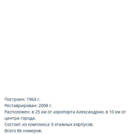
room service: платно
уборка номера: ежедневно (по запросу)
ванна (мини-ванна)
смена белья: 3 раза в неделю (по запросу)
Интернет: платно
Построен: 1964 г.
Реставрирован: 2008 г.
Расположен: в 25 км от аэропорта Александрии, в 10 км от
центра города.
Состоит из комплекса 3-этажных корпусов.
Всего 86 номеров.