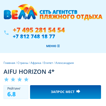
+7 495 281 54 54
phone
+7 812 748 18 77
МЕНЮ ☰
Главная
/
Страны
/
Африка
/
Египет
/
Александрия
AIFU HORIZON 4*
star
star
star
star
Рeйтинг
forward
ЗАПРОС МЕСТ
6.8