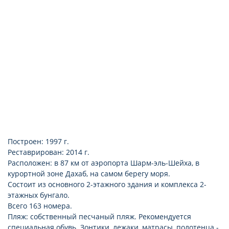
room service: платно
уборка номера: ежедневно
ванна
балкон или терраса
ТВ: спутниковое (есть русский канал)
набор для приготовления чая/кофе
сейф: в номере и на ресепшн, бесплатно
русских каналов: 1
Построен: 1997 г.
Реставрирован: 2014 г.
Расположен: в 87 км от аэропорта Шарм-эль-Шейха, в
курортной зоне Дахаб, на самом берегу моря.
Состоит из основного 2-этажного здания и комплекса 2-
этажных бунгало.
Всего 163 номера.
Пляж: собственный песчаный пляж. Рекомендуется
специальная обувь. Зонтики, лежаки, матрасы, полотенца -