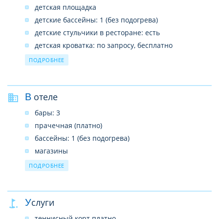
детская площадка
детские бассейны: 1 (без подогрева)
детские стульчики в ресторане: есть
детская кроватка: по запросу, бесплатно
услуги няни: по запросу, платно
ПОДРОБНЕЕ
В отеле
бары: 3
прачечная (платно)
бассейны: 1 (без подогрева)
магазины
конференц-залы: 1 (до 100 чел.-платно)
ПОДРОБНЕЕ
парковка бесплатно
Wi-Fi в лобби, платно
Услуги
заказ такси
рестораны: 3 ((2 a la carte, платно))
теннисный корт платно