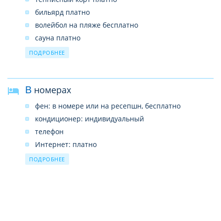
кабинет врача (платно)
бильярд платно
Интернет-кафе платно
волейбол на пляже бесплатно
банкомат
сауна платно
массаж платно
ПОДРОБНЕЕ
дартс бесплатно
вечернее шоу бесплатно
В номерах
водные виды спорта платно
бочче бесплатно
фен: в номере или на ресепшн, бесплатно
водное поло бесплатно
кондиционер: индивидуальный
прокат теннисных ракеток и мячей бесплатно
телефон
настольный теннис платно
Интернет: платно
виндсерфинг платно
мини-бар платно (заполнен)
ПОДРОБНЕЕ
дайвинг-центр платно
электрический чайник
парная платно
смена белья: ежедневно (по запросу)
утюг: есть
пол: плитка