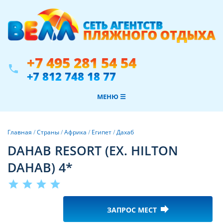
+7 495 281 54 54
phone
+7 812 748 18 77
МЕНЮ ☰
Главная
/
Страны
/
Африка
/
Египет
/
Дахаб
DAHAB RESORT (EX. HILTON
DAHAB) 4*
star
star
star
star
forward
ЗАПРОС МЕСТ