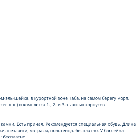
фен: по запросу на ресепшн, бесплатно
кондиционер: индивидуальный
мини-бар платно
ванна или душ
пол: плитка
м-эль-Шейха, в курортной зоне Таба, на самом берегу моря.
сеспшн) и комплекса 1-, 2- и 3-этажных корпусов.
камни. Есть причал. Рекомендуется специальная обувь. Длина
и, шезлонги, матрасы, полотенца: бесплатно. У бассейна
: бесплатно.