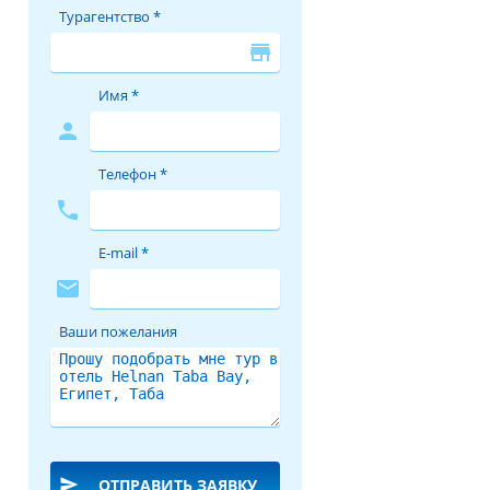
Турагентство *
store
Имя *
person
Телефон *
phone
E-mail *
mail
Ваши пожелания
send
ОТПРАВИТЬ ЗАЯВКУ