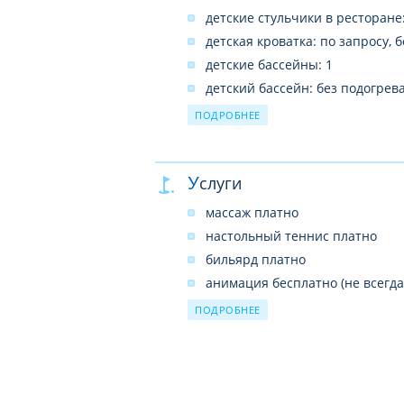
детские стульчики в ресторане:
детская кроватка: по запросу, 
детские бассейны: 1
детский бассейн: без подогрев
детский клуб (с 4 до 12 лет)
ПОДРОБНЕЕ
Услуги
массаж платно
настольный теннис платно
бильярд платно
анимация бесплатно (не всегда
волейбол на пляже бесплатно
ПОДРОБНЕЕ
дайвинг-центр платно