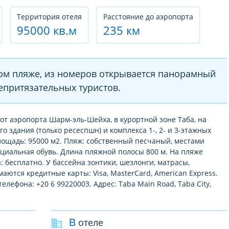
Территория отеля
Расстояние до аэропорта
95000 кв.м
235 км
ом пляже, из номеров открывается панорамный
непритязательных туристов.
м от аэропорта Шарм-эль-Шейха, в курортной зоне Таба, на
о здания (только ресеспшн) и комплекса 1-, 2- и 3-этажных
лощадь: 95000 м2. Пляж: собственный песчаный, местами
ециальная обувь. Длина пляжной полосы 800 м. На пляже
: бесплатно. У бассейна зонтики, шезлонги, матрасы,
аются кредитные карты: Visa, MasterCard, American Express.
лефона: +20 6 99220003. Адрес: Taba Main Road, Taba City,
В отеле