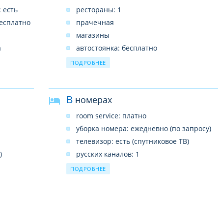
 есть
рестораны: 1
бесплатно
прачечная
магазины
а
автостоянка: бесплатно
бары: 1
ПОДРОБНЕЕ
бассейны: 1 (без подогрева)
врач по вызову (платно)
В номерах
room service: платно
уборка номера: ежедневно (по запросу)
телевизор: есть (спутниковое ТВ)
)
русских каналов: 1
телефон
ПОДРОБНЕЕ
сейф: на ресепшн, бесплатно
балкон или терраса
смена белья: 3 раза в неделю (по
запросу)