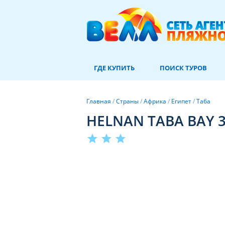
ГДЕ КУПИТЬ
ПОИСК ТУРОВ
Главная
/
Страны
/
Африка
/
Египет
/
Таба
HELNAN TABA BAY 
star
star
star