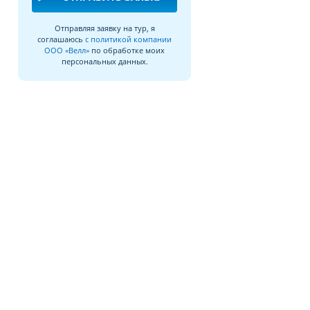
Отправляя заявку на тур, я
соглашаюсь
с политикой компании
ООО «Велл»
по обработке моих
персональных данных.