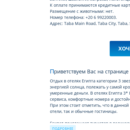
К оплате принимаются кредитные карты:
Размещение с животными: нет.
Номер телефона: +20 6 99220003.
Адрес: Taba Main Road, Taba City, Taba, 
ХОЧ
Приветствуем Вас на страниц
Отдых в отелях Египта категории 3 з
энергией солнца, полежать у самой кр
умеренные деньги. В отелях Египта 3*
сервиса, комфортные номера и достойн
При этом стоит отметить, что в данно
отели, так и обычные гостиницы.
Египет приглашает туристов в велико
ПОДРОБНЕЕ
эль-Шейх, египетскую Венецию – Эль Г