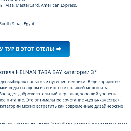
 Visa, MasterCard, American Express.
South Sinai, Egypt.
У ТУР В ЭТОТ ОТЕЛЬ!
forward
е отеля HELNAN TABA BAY категории 3*
везды выбирают опытные путешественники. Ведь зарядиться
омки воды на одном из египетских пляжей можно и за
 Вас ждет доброжелательный персонал, хороший уровень
ое питание. Это оптимальное сочетание «цены-качества».
й категории можно встретить как современные дизайнерские
лепную Хургаду, так полюбившийся иностранным гостям Шарм-
уну, а так же в Макади Бей, Табу и любимый дайверами Дахаб.