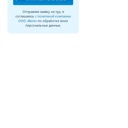
Отправляя заявку на тур, я
соглашаюсь
с политикой компании
ООО «Велл»
по обработке моих
персональных данных.