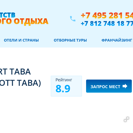
+7 495 281 5
phone
+7 812 748 18 7
ОТЕЛИ И СТРАНЫ
ОТБОРНЫЕ ТУРЫ
ФРАНЧАЙЗИНГ
RT TABA
OTT TABA)
Рeйтинг
8.9
forward
ЗАПРОС МЕСТ