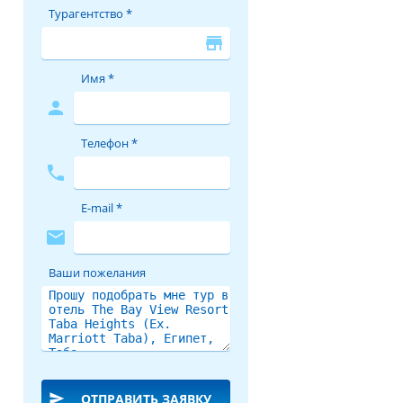
Турагентство *
store
Имя *
person
Телефон *
phone
E-mail *
mail
Ваши пожелания
send
ОТПРАВИТЬ ЗАЯВКУ