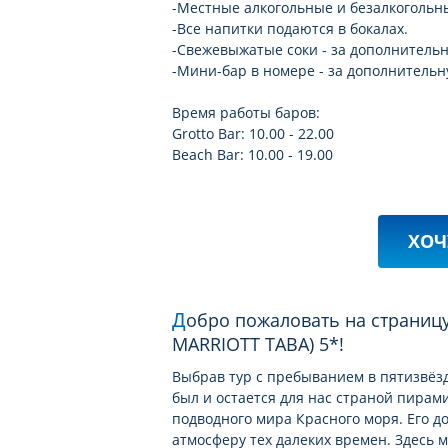
-Местные алкогольные и безалкогольные
-Все напитки подаются в бокалах.
-Свежевыжатые соки - за дополнительн
-Мини-бар в номере - за дополнительн
Время работы баров:
Grotto Bar: 10.00 - 22.00
Beach Bar: 10.00 - 19.00
ХОЧ
Добро пожаловать на страницу отеля THE BAY VIEW RESORT TABA HEIGHTS (EX.
MARRIOTT TABA) 5*!
Выбрав тур с пребыванием в пятизвёзд
был и остается для нас страной пирам
подводного мира Красного моря. Его д
атмосферу тех далеких времен. Здесь 