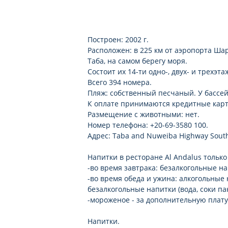
водные виды спорта платно
дискотека бесплатно (напитки 
анимация бесплатно
Построен: 2002 г.
Расположен: в 225 км от аэропорта Шар
Таба, на самом берегу моря.
Состоит их 14-ти одно-, двух- и трехэт
Всего 394 номера.
Пляж: cобственный песчаный. У бассей
К оплате принимаются кредитные карты:
Размещение с животными: нет.
Номер телефона: +20-69-3580 100.
Адрес: Taba and Nuweiba Highway South 
Напитки в ресторане Al Andalus только
-во время завтрака: безалкогольные на
-во время обеда и ужина: алкогольные 
безалкогольные напитки (вода, соки па
-мороженое - за дополнительную плату
Напитки.