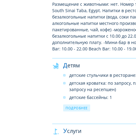
Размещение с животными: нет. Номер т
South Sinai Taba, Egypt. Напитки в рес
безалкогольные напитки (вода, соки па
алкогольные напитки местного производ
пакетированные, чай, кофе) -морожено
безалкогольные напитки с 10.00 до 22.
дополнительную плату. -Мини-бар в но
Bar: 10.00 - 22.00 Beach Bar: 10.00 - 19.0
Детям
детские стульчики в ресторане:
детская кроватка: по запросу, 
запросу на ресепшен)
детские бассейны: 1
детская площадка
ПОДРОБНЕЕ
детские клубы: 1
детский уголок в ресторане
услуги няни: по запросу, платн
Услуги