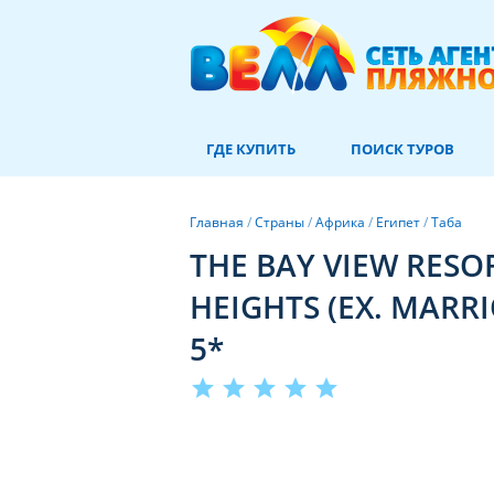
ГДЕ КУПИТЬ
ПОИСК ТУРОВ
Главная
/
Страны
/
Африка
/
Египет
/
Таба
THE BAY VIEW RESO
HEIGHTS (EX. MARRI
5*
star
star
star
star
star