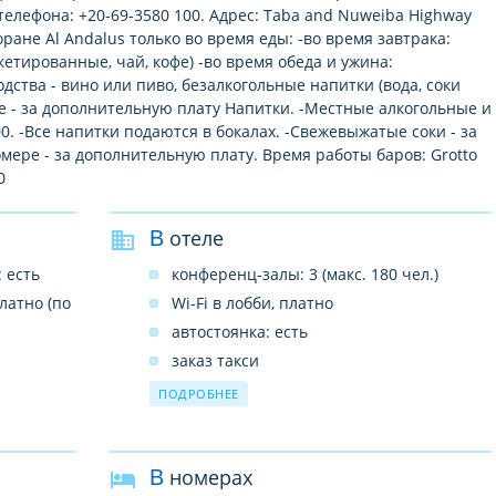
елефона: +20-69-3580 100. Адрес: Taba and Nuweiba Highway
торане Al Andalus только во время еды: -во время завтрака:
кетированные, чай, кофе) -во время обеда и ужина:
ства - вино или пиво, безалкогольные напитки (вода, соки
е - за дополнительную плату Напитки. -Местные алкогольные и
00. -Все напитки подаются в бокалах. -Свежевыжатые соки - за
мере - за дополнительную плату. Время работы баров: Grotto
0
В отеле
 есть
конференц-залы: 3 (макс. 180 чел.)
платно (по
Wi-Fi в лобби, платно
автостоянка: есть
заказ такси
рестораны: 1
ПОДРОБНЕЕ
бары: 2
бассейны: 1 (открытый бассейн)
о
В номерах
кабинет врача (платно)