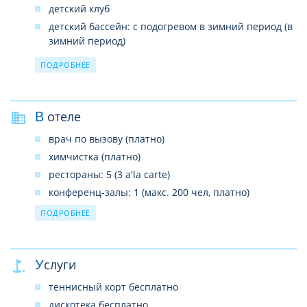
детский клуб
детский бассейн: с подогревом в зимний период (в
зимний период)
услуги няни: по запросу, платно
ПОДРОБНЕЕ
детские стульчики в ресторане: по запросу
детская кроватка: по запросу, бесплатно
В отеле
врач по вызову (платно)
химчистка (платно)
рестораны: 5 (3 a'la carte)
конференц-залы: 1 (макс. 200 чел, платно)
прачечная (платно)
ПОДРОБНЕЕ
заказ такси (платно)
магазин
Услуги
Wi-Fi в лобби, бесплатно
бары: 5
теннисный корт бесплатно
банкомат
дискотека бесплатно