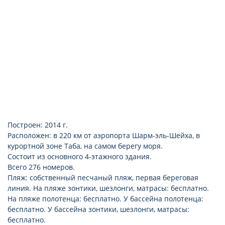
балкон или терраса
набор для приготовления чая/кофе
room service: круглосуточно, платно
Построен: 2014 г.
Расположен: в 220 км от аэропорта Шарм-эль-Шейха, в
курортной зоне Таба, на самом берегу моря.
Состоит из основного 4-этажного здания.
Всего 276 номеров.
Пляж: собственный песчаный пляж, первая береговая
линия. На пляже зонтики, шезлонги, матрасы: бесплатно.
На пляже полотенца: бесплатно. У бассейна полотенца:
бесплатно. У бассейна зонтики, шезлонги, матрасы:
бесплатно.