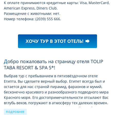
К оплате принимаются кредитные карты: Visa, MasterCard,
American Express, Diners Club.
Размещение с животными: нет.
Номер телефона: (2039) 555 666.
ХОЧУ ТУР В ЭТОТ ОТЕЛЬ!
forward
Добро пожаловать на страницу отеля TOLIP
TABA RESORT & SPA 5*!
Выбрав тур с пребыванием в пятизвёздочном отеле
Египта, Вы сделаете верный выбор. Египет всегда был и
остается для нас страной пирамид, фараонов и мумий,
бесконечно красивого и разнообразного подводного мира
Красного моря. Его достопримечательности отсылают Вас
вглубь веков, погружают в атмосферу тех далеких времен.
Здесь можно прикоснуться к удивительной самобытности,
ПОДРОБНЕЕ
верности традициям и характерному восточному колориту.