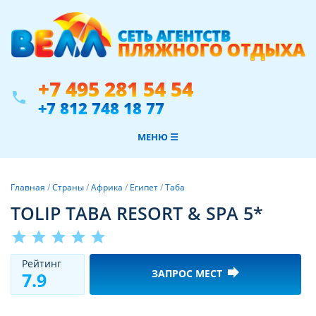
+7 495 281 54 54
phone
+7 812 748 18 77
МЕНЮ ☰
Главная
/
Страны
/
Африка
/
Египет
/
Таба
TOLIP TABA RESORT & SPA 5*
star
star
star
star
star
Рeйтинг
forward
ЗАПРОС МЕСТ
7.9