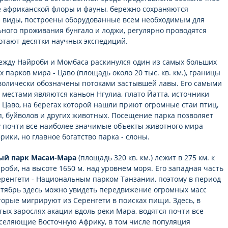
 африканской флоры и фауны, бережно сохраняются
виды, построены оборудованные всем необходимым для
ного проживания бунгало и лоджи, регулярно проводятся
отают десятки научных экспедиций.
ежду Найроби и Момбаса раскинулся один из самых больших
парков мира - Цаво (площадь около 20 тыс. кв. км.), границы
волически обозначены потоками застывшей лавы. Его самыми
местами являются каньон Нгулиа, плато Йатта, источники
 Цаво, на берегах которой нашли приют огромные стаи птиц,
п, буйволов и других животных. Посещение парка позволяет
у почти все наиболее значимые объекты животного мира
ики, но главное богатство парка - слоны.
ый парк Масаи-Мара
(площадь 320 кв. км.) лежит в 275 км. к
роби, на высоте 1650 м. над уровнем моря. Его западная часть
еренгети - Национальным парком Танзании, поэтому в период
нтябрь здесь можно увидеть передвижение огромных масс
торые мигрируют из Серенгети в поисках пищи. Здесь, в
стых зарослях акации вдоль реки Мара, водятся почти все
селяющие Восточную Африку, в том числе популяция