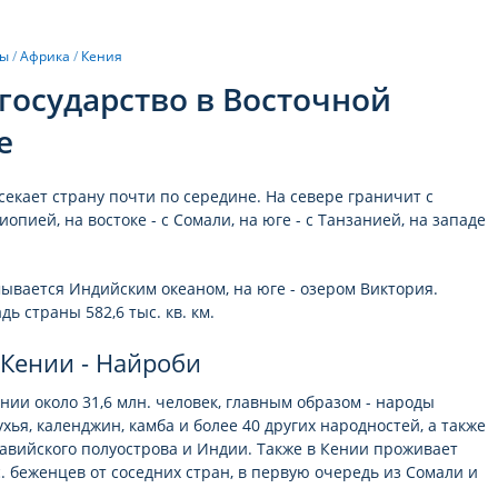
ны
/
Африка
/
Кения
государство в Восточной
е
секает страну почти по середине. На севере граничит с
опией, на востоке - с Сомали, на юге - с Танзанией, на западе
мывается Индийским океаном, на юге - озером Виктория.
ь страны 582,6 тыс. кв. км.
 Кении - Найроби
нии около 31,6 млн. человек, главным образом - народы
лухья, календжин, камба и более 40 других народностей, а также
авийского полуострова и Индии. Также в Кении проживает
с. беженцев от соседних стран, в первую очередь из Сомали и