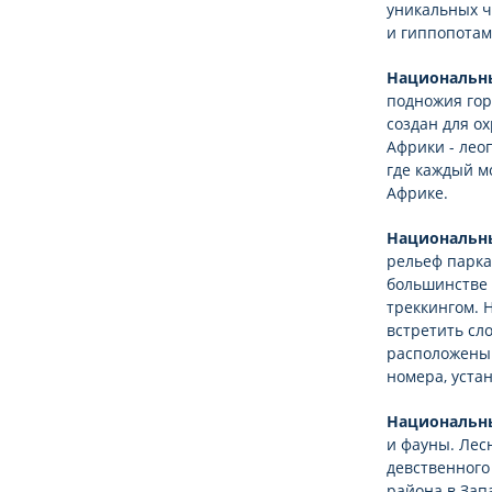
уникальных ч
и гиппопотам
Национальн
подножия го
создан для о
Африки - леоп
где каждый м
Африке.
Национальны
рельеф парка
большинстве 
треккингом. 
встретить сло
расположены
номера, уста
Национальн
и фауны. Лес
девственного
района в Зап