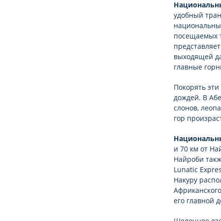
Национальны
удобный тран
национальный
посещаемых т
представляет
выходящей да
главные горн
Покорять эти
дождей. В Аб
слонов, леоп
гор произрас
Национальны
и 70 км от Н
Найроби такж
Lunatic Expre
Накуру распо
Африканского
его главной 
Щелочное озе