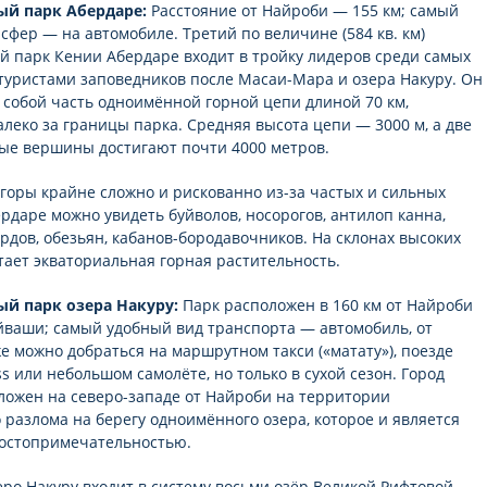
й парк Абердаре:
Расстояние от Найроби — 155 км; самый
сфер — на автомобиле. Третий по величине (584 кв. км)
 парк Кении Абердаре входит в тройку лидеров среди самых
уристами заповедников после Масаи-Мара и озера Накуру. Он
 собой часть одноимённой горной цепи длиной 70 км,
леко за границы парка. Средняя высота цепи — 3000 м, а две
ые вершины достигают почти 4000 метров.
 горы крайне сложно и рискованно из-за частых и сильных
ердаре можно увидеть буйволов, носорогов, антилоп канна,
ардов, обезьян, кабанов-бородавочников. На склонах высоких
тает экваториальная горная растительность.
й парк озера Накуру:
Парк расположен в 160 км от Найроби
айваши; самый удобный вид транспорта — автомобиль, от
е можно добраться на маршрутном такси («матату»), поезде
ss или небольшом самолёте, но только в сухой сезон. Город
ложен на северо-западе от Найроби на территории
 разлома на берегу одноимённого озера, которое и является
достопримечательностью.
ро Накуру входит в систему восьми озёр Великой Рифтовой