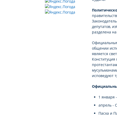
Политическо
правительств
Законодатель
депутатов, и
разделена на
Официальными
общении испо
является све
Конституция 
протестантам
мусульманами
исповедуют 
Официальные
1 января 
апрель - 
Пасха и П