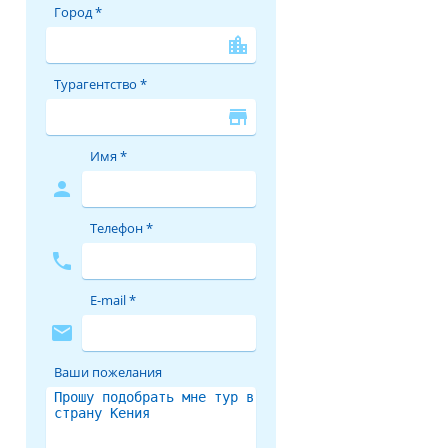
Город *
location_city
Турагентство *
store
Имя *
person
Телефон *
phone
E-mail *
mail
Ваши пожелания