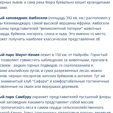
ерных львов, а сама река Мара буквально кишит крокодилами
ами.
ый заповедник Амбосели
(площадь 392 кв. км.) расположен у
ры Килиманджаро, самой высокой вершины Африки. Амбосели
храны представителей "великолепной пятерки" животных
арда, буйвола, носорога, слона и льва. Это именно то место,
ожет получить наиболее классическое представление об
й парк Маунт-Кения
лежит в 150 км. от Найроби. Гористый
 позволяет совместить наблюдение за животными, причем в
своем - редких горных подвидов, со скалолазанием и
Ниже альпийских лугов, в сухих разреженных лесах, можно
нов, черных носорогов, капских буйволов и антилоп. Тут же
 знаменитый клуб "Сафари" и комфортабельные гостиничные
новленные на сваях или верхушках деревьев.
ый парк Самбуру
охраняет представителей пустынной флоры
ной заповедник Какамега представляет собой массив
 тропического леса в самом сердце сельскохозяйственного
адной Кении. Здесь сохранились реликтовые породы деревьев,