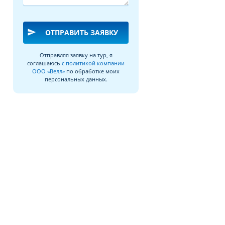
send
ОТПРАВИТЬ ЗАЯВКУ
Отправляя заявку на тур, я
соглашаюсь
с политикой компании
ООО «Велл»
по обработке моих
персональных данных.