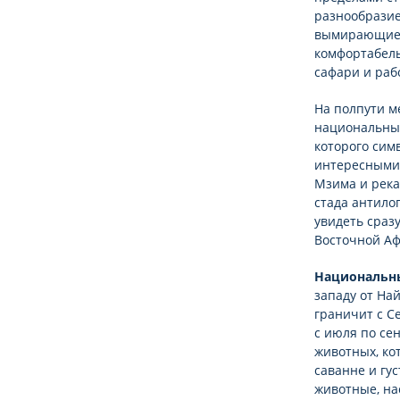
разнообразие
вымирающие 
комфортабель
сафари и раб
На полпути м
национальных 
которого сим
интересными 
Мзима и река
стада антило
увидеть сраз
Восточной Афр
Национальн
западу от Най
граничит с С
с июля по се
животных, ко
саванне и гу
животные, на