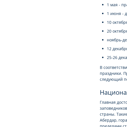
1 мая - п
1 июня - 
10 октябр
20 октябр
ноябрь-де
12 декабр
25-26 дек
В соответств
праздники. П
следующий п
Национа
Главная дост
заповедников
страны. Таки
Абердар, гора
пределами ст