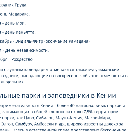
раздник Труда.
день Мадарака.
я - день Мои.
я - день Кеньятта.
кабрь - Эйд аль-Фитр (окончание Рамадана).
я - День независимости.
абря - Рождество.
ии с лунным календарем отмечаются также мусульманские
раздники, выпадающие на воскресенье, обычно отмечаются в
онедельник.
льные парки и заповедники в Кении
опримечательность Кении - более 40 национальных парков и
, занимающих в общей сложности около 7,5% территории
е парки, как Цаво, Сибилон, Маунт-Кения, Масаи-Мара,
 Элгон, Самбуру, Амбосели и др., широко известны далеко за
раны. Здесь в естественной среде представлено бесконечное