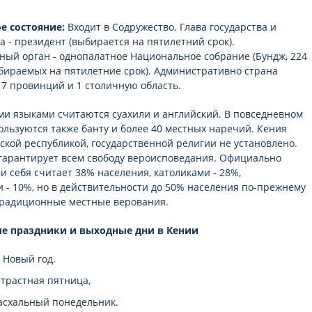
е состояние:
Входит в Содружество. Глава государства и
а - президент (выбирается на пятилетний срок).
ный орган - однопалатное Национальное собрание (Бундж, 224
збираемых на пятилетние срок). Административно страна
 7 провинций и 1 столичную область.
 языками считаются суахили и английский. В повседневном
льзуются также банту и более 40 местных наречий. Кения
тской республикой, государственной религии не установлено.
гарантирует всем свободу вероисповедания. Официально
и себя считает 38% населения, католиками - 28%,
 - 10%, но в действительности до 50% населения по-прежнему
традиционные местные верования.
 праздники и выходные дни в Кении
- Новый год.
Страстная пятница,
асхальный понедельник.