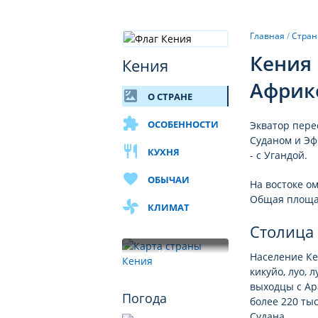
Главная
/
Стра
Кения 
Кения
Африк
satellite
О СТРАНЕ
extension
ОСОБЕННОСТИ
Экватор пере
Суданом и Эфи
restaurant
КУХНЯ
- с Угандой.
favorite
ОБЫЧАИ
На востоке о
Общая площад
toys
КЛИМАТ
Столица
Карта
Население Ке
кикуйо, луо, 
выходцы с Ар
Погода
более 220 ты
Судана.