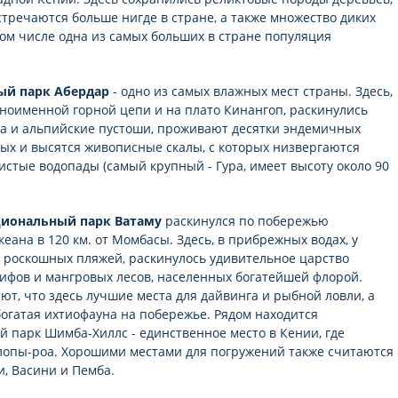
стречаются больше нигде в стране, а также множество диких
том числе одна из самых больших в стране популяция
ый парк Абердар
- одно из самых влажных мест страны. Здесь,
дноименной горной цепи и на плато Кинангоп, раскинулись
а и альпийские пустоши, проживают десятки эндемичных
ых и высятся живописные скалы, с которых низвергаются
истые водопады (самый крупный - Гура, имеет высоту около 90
иональный парк Ватаму
раскинулся по побережью
еана в 120 км. от Момбасы. Здесь, в прибрежных водах, у
 роскошных пляжей, раскинулось удивительное царство
ифов и мангровых лесов, населенных богатейшей флорой.
ют, что здесь лучшие места для дайвинга и рыбной ловли, а
богатая ихтиофауна на побережье. Рядом находится
 парк Шимба-Хиллс - единственное место в Кении, где
лопы-роа. Хорошими местами для погружений также считаются
и, Васини и Пемба.