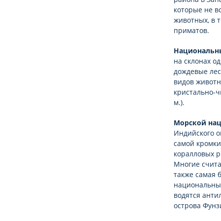
которые не в
животных, в 
приматов.
Национальн
на склонах о
дождевые лес
видов животн
кристально-ч
м.).
Морской нац
Индийского ок
самой кромки
коралловых р
Многие счита
также самая 
национальный
водятся анти
острова Фунз