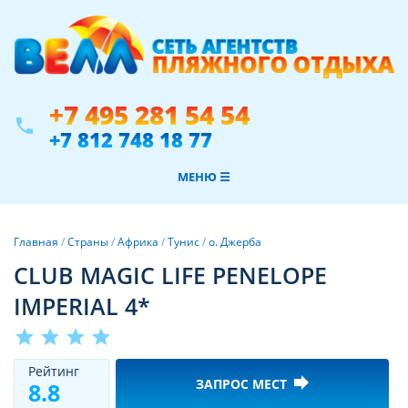
+7 495 281 54 54
phone
+7 812 748 18 77
МЕНЮ ☰
Главная
/
Страны
/
Африка
/
Тунис
/
о. Джерба
CLUB MAGIC LIFE PENELOPE
IMPERIAL 4*
star
star
star
star
Рeйтинг
forward
ЗАПРОС МЕСТ
8.8