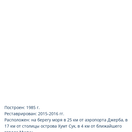
верховая езда
бутик
сейф
фитнес
ювелирный магазин
мини-холодильник
6 теннисных кортов
Wi-Fi в лобби бесплатно
гольф рядом с отелем
Построен: 1985 г.
Реставрирован: 2015-2016 гг.
Расположен: на берегу моря в 25 км от аэропорта Джерба, в
17 км от столицы острова Хумт Сук, в 4 км от ближайшего