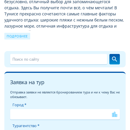
безусловно, отличный выбор для запоминающегося
отдыха. Здесь Вы получите почти всё, о чём мечтали! В
Тунисе прекрасно сочетаются самые главные факторы
удачного отдыха: широкие пляжи с нежным белым песком,
лазурное море, отличная инфраструктура для отдыха и
развлечений, аттракционы, шоппинг, экскурсии и
ПОДРОБНЕЕ
путешествия по городам, деревушкам, жилищам берберов
в горной местности и барханам пустыни, дайвинг в водах
Средиземного моря. Выбирая отель Club Magic Life
Penelope Imperial, расположенный на первой линии от
search
моря, вы сможете наслаждаться шумом прибоя, ощущать
дуновения ветра, наполненного запахом морской соли,
получите привилегию не тратить время и силы на дорогу
до пляжа, ведь до него рукой подать.
Заявка на тур
Отель CLUB MAGIC LIFE PENELOPE IMPERIAL среднего
Отправка заявки не является бронированием тура и ни к чему Вас не
обязывает.
ценового уровня категории 4* в Тунисе
Четырехзвездочные отели Туниса расположены в
Город *
основном у моря и имеют свой собственный пляж.
location_city
Территория отеля окружена живописным зеленым садом,
по которому приятно прогуляться в знойное время суток.
Турагентство *
Рядом с отелем расположен SPA-центр, в котором можно