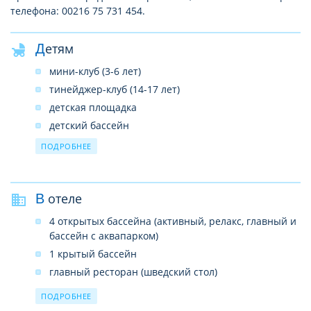
телефона: 00216 75 731 454.
Детям
мини-клуб (3-6 лет)
тинейджер-клуб (14-17 лет)
детская площадка
детский бассейн
кроватка (бесплатно, по запросу)
ПОДРОБНЕЕ
няня (платно, по запросу)
детский буфет на ужин в отдельном ресторане
около детского клуба (в летнее время, при
В отеле
определенной загрузке отеля детьми, необходима
4 открытых бассейна (активный, релакс, главный и
резервация)
бассейн с аквапарком)
1 крытый бассейн
главный ресторан (шведский стол)
3 аля-карт ресторана (тунисский, итальянский,
ПОДРОБНЕЕ
индийский)