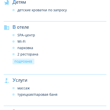
Детям
детские кроватки по запросу
В отеле
SPA-центр
Wi-Fi
парковка
2 ресторана
бар
ПОДРОБНЕЕ
парикмахерская
салон красоты
Услуги
обмен валюты
прокат автомобилей
массаж
банкомат
турецкая/паровая баня