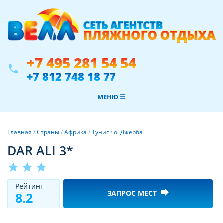
+7 495 281 54 54
phone
+7 812 748 18 77
МЕНЮ ☰
Главная
/
Страны
/
Африка
/
Тунис
/
о. Джерба
DAR ALI 3*
star
star
star
Рeйтинг
forward
ЗАПРОС МЕСТ
8.2