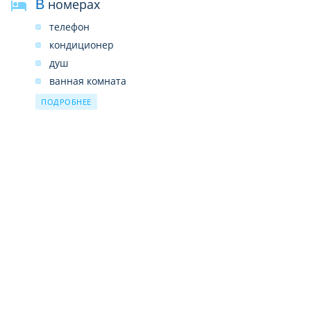
В номерах
телефон
кондиционер
душ
ванная комната
смена белья в номере 1 раз в неделю
ПОДРОБНЕЕ
уборка номера ежедневно
туалет
фен