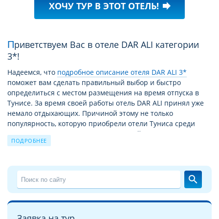
ХОЧУ ТУР В ЭТОТ ОТЕЛЬ!
forward
Приветствуем Вас в отеле DAR ALI категории
3*!
Надеемся, что
подробное описание отеля DAR ALI 3*
поможет вам сделать правильный выбор и быстро
определиться с местом размещения на время отпуска в
Тунисе. За время своей работы отель DAR ALI принял уже
немало отдыхающих. Причиной этому не только
популярность, которую приобрели отели Туниса среди
наших соотечественников, но хороший уровень сервиса,
ПОДРОБНЕЕ
работа отеля по системе питания «Все включено» (All
Inclusive), прекрасные условия для отдыха и обширная
зеленая территория отеля с ухоженными садами, близость
к основным туристическим достопримечательностям и
search
паркам, а также возможность посетить центры
бальнеотерапии и талассотерапии. Благодаря этому
путевка в DAR ALI 3* из года в год продолжает
пользоваться спросом. Проводя свой отпуск в отеле Dar Ali,
Заявка на тур