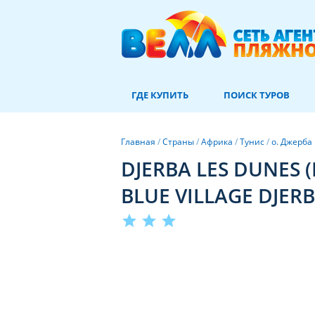
ГДЕ КУПИТЬ
ПОИСК ТУРОВ
Главная
/
Страны
/
Африка
/
Тунис
/
о. Джерба
DJERBA LES DUNES 
BLUE VILLAGE DJERB
star
star
star