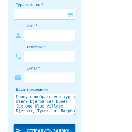
Турагентство *
store
Имя *
person
Телефон *
phone
E-mail *
mail
Ваши пожелания
send
ОТПРАВИТЬ ЗАЯВКУ