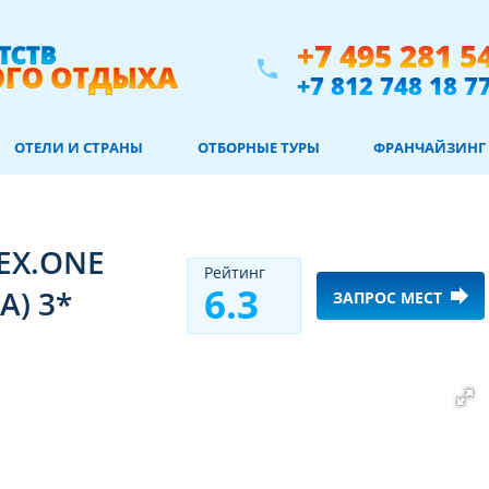
+7 495 281 5
phone
+7 812 748 18 7
ОТЕЛИ И СТРАНЫ
ОТБОРНЫЕ ТУРЫ
ФРАНЧАЙЗИНГ
(EX.ONE
Рeйтинг
6.3
A) 3*
forward
ЗАПРОС МЕСТ