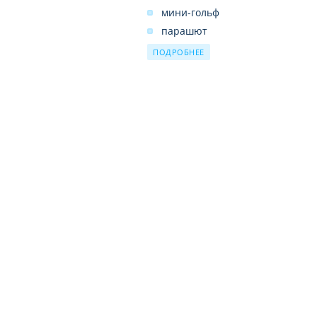
мини-гольф
парашют
дартс
ПОДРОБНЕЕ
настольные игры
тренажерный зал
хаммам
массаж