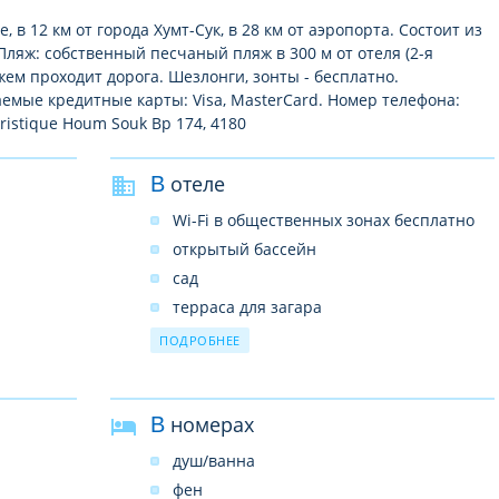
, в 12 км от города Хумт-Сук, в 28 км от аэропорта. Состоит из
Пляж: собственный песчаный пляж в 300 м от отеля (2-я
ем проходит дорога. Шезлонги, зонты - бесплатно.
емые кредитные карты: Visa, MasterCard. Номер телефона:
ristique Houm Souk Bp 174, 4180
В отеле
Wi-Fi в общественных зонах бесплатно
открытый бассейн
сад
терраса для загара
бар
ПОДРОБНЕЕ
ресторан («шведский стол»)
снэк-бар
В номерах
прокат автомобилей
обмен валюты
душ/ванна
камера хранения багажа
фен