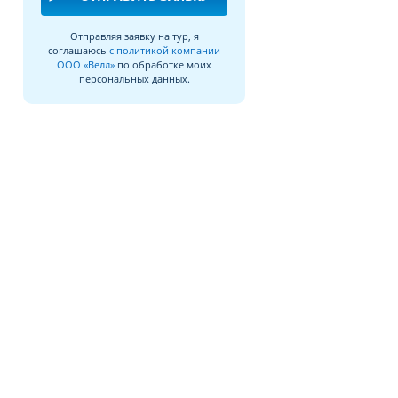
Отправляя заявку на тур, я
соглашаюсь
с политикой компании
ООО «Велл»
по обработке моих
персональных данных.