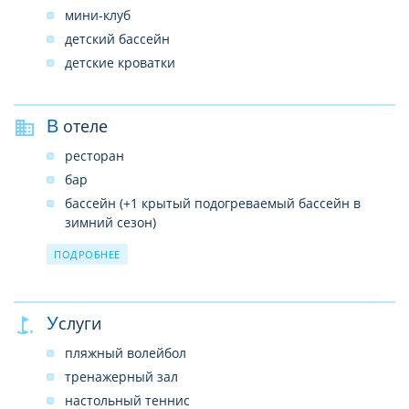
мини-клуб
детский бассейн
детские кроватки
В отеле
ресторан
бар
бассейн (+1 крытый подогреваемый бассейн в
зимний сезон)
аквапарк (на стадии строительства)
ПОДРОБНЕЕ
конференц-зал (250 чел.)
бар у бассейна
бар на пляже
Услуги
мавританское кафе (платно)
пляжный волейбол
диско-бар (платно)
тренажерный зал
прачечная
настольный теннис