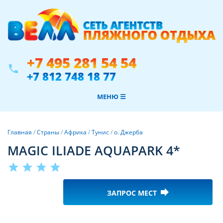
+7 495 281 54 54
phone
+7 812 748 18 77
МЕНЮ ☰
Главная
/
Страны
/
Африка
/
Тунис
/
о. Джерба
MAGIC ILIADE AQUAPARK 4*
star
star
star
star
forward
ЗАПРОС МЕСТ