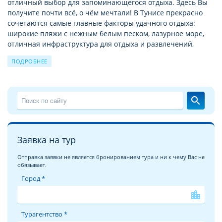
отличный выбор для запоминающегося отдыха. Здесь Вы
получите почти всё, о чём мечтали! В Тунисе прекрасно
сочетаются самые главные факторы удачного отдыха:
широкие пляжи с нежным белым песком, лазурное море,
отличная инфраструктура для отдыха и развлечений,
аттракционы, шоппинг, экскурсии и путешествия по
ПОДРОБНЕЕ
городам, деревушкам, жилищам берберов в горной
местности и барханам пустыни, дайвинг в водах
Средиземного моря. Выбирая отель Magic Iliade Aquapark,
расположенный на первой линии от моря, вы сможете
search
наслаждаться шумом прибоя, ощущать дуновения ветра,
наполненного запахом морской соли, получите
привилегию не тратить время и силы на дорогу до пляжа,
ведь до него рукой подать.
Заявка на тур
Отель MAGIC ILIADE AQUAPARK среднего ценового уровня
Отправка заявки не является бронированием тура и ни к чему Вас не
обязывает.
категории 4* в Тунисе Четырехзвездочные отели Туниса
расположены в основном у моря и имеют свой
Город *
собственный пляж. Территория отеля окружена
location_city
живописным зеленым садом, по которому приятно
прогуляться в знойное время суток. Рядом с отелем
Турагентство *
расположен SPA-центр, в котором можно пройти курс