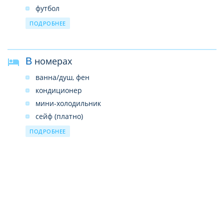
обмен валюты (в 500 м от отеля)
футбол
Wi-Fi (терраса, лобби-бесплатно)
аква-аэробика
ПОДРОБНЕЕ
В номерах
ванна/душ, фен
кондиционер
мини-холодильник
сейф (платно)
ТВ
ПОДРОБНЕЕ
балкон/терраса