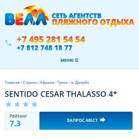
+7 495 281 54 54
phone
+7 812 748 18 77
МЕНЮ ☰
Главная
/
Страны
/
Африка
/
Тунис
/
о. Джерба
SENTIDO CESAR THALASSO 4*
star
star
star
star
Рeйтинг
forward
ЗАПРОС МЕСТ
7.3