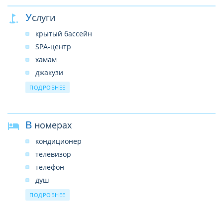
амфитеатр
Услуги
кинотеатр
доктор
крытый бассейн
обмен валюты
SPA-центр
парикмахерская
хамам
TV room
джакузи
магазины
сауна
ПОДРОБНЕЕ
банкомат
массаж
конференц-зал
баскетбол
В номерах
бильярд
дайвинг
кондиционер
футбол
телевизор
мини-футбол
телефон
гольф
душ
мини-гольф
сейф
ПОДРОБНЕЕ
виндсерфинг
мини-бар
тренажерный зал
фен