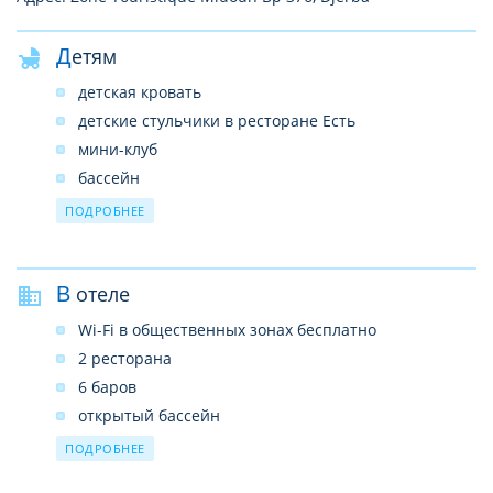
Детям
детская кровать
детские стульчики в ресторане Есть
мини-клуб
бассейн
услуги няни (платно)
ПОДРОБНЕЕ
В отеле
Wi-Fi в общественных зонах бесплатно
2 ресторана
6 баров
открытый бассейн
открытый бассейн с подогревом
ПОДРОБНЕЕ
водные горки