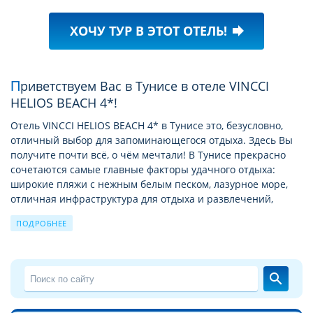
ХОЧУ ТУР В ЭТОТ ОТЕЛЬ!
forward
Приветствуем Вас в Тунисе в отеле VINCCI
HELIOS BEACH 4*!
Отель VINCCI HELIOS BEACH 4* в Тунисе это, безусловно,
отличный выбор для запоминающегося отдыха. Здесь Вы
получите почти всё, о чём мечтали! В Тунисе прекрасно
сочетаются самые главные факторы удачного отдыха:
широкие пляжи с нежным белым песком, лазурное море,
отличная инфраструктура для отдыха и развлечений,
аттракционы, шоппинг, экскурсии и путешествия по
ПОДРОБНЕЕ
городам, деревушкам, жилищам берберов в горной
местности и барханам пустыни, дайвинг в водах
Средиземного моря. Выбирая отель Vincci Helios Beach,
расположенный на первой линии от моря, вы сможете
search
наслаждаться шумом прибоя, ощущать дуновения ветра,
наполненного запахом морской соли, получите