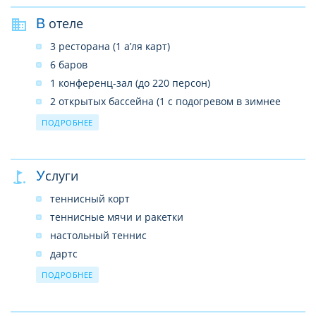
развлекательные программы
В отеле
детская кровать (по запросу)
3 ресторана (1 а’ля карт)
6 баров
1 конференц-зал (до 220 персон)
2 открытых бассейна (1 с подогревом в зимнее
время)
ПОДРОБНЕЕ
4 теннисных корта (с грунтовым покрытием)
салон красоты
SPA-центр
Услуги
услуги врача
теннисный корт
прачечная
теннисные мячи и ракетки
почтовые услуги
настольный теннис
Wi-Fi в лобби (бесплатно)
дартс
возможно размещение с домашними животными
поле для мини-футбола
ПОДРОБНЕЕ
(до 5 кг, по запросу)
мини-гольф
пляжный волейбол