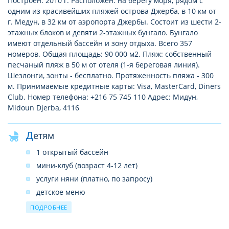
Построен: 2010 г. Расположен: на берегу моря, рядом с
одним из красивейших пляжей острова Джерба, в 10 км от
г. Медун, в 32 км от аэропорта Джербы. Состоит из шести 2-
этажных блоков и девяти 2-этажных бунгало. Бунгало
имеют отдельный бассейн и зону отдыха. Всего 357
номеров. Общая площадь: 90 000 м2. Пляж: собственный
песчаный пляж в 50 м от отеля (1-я береговая линия).
Шезлонги, зонты - бесплатно. Протяженность пляжа - 300
м. Принимаемые кредитные карты: Visa, MasterCard, Diners
Club. Номер телефона: +216 75 745 110 Адрес: Мидун,
Midoun Djerba, 4116
Детям
1 открытый бассейн
мини-клуб (возраст 4-12 лет)
услуги няни (платно, по запросу)
детское меню
в ресторане – детское кресло
ПОДРОБНЕЕ
детская площадка