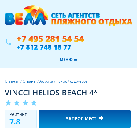
+7 495 281 54 54
phone
+7 812 748 18 77
МЕНЮ ☰
Главная
/
Страны
/
Африка
/
Тунис
/
о. Джерба
VINCCI HELIOS BEACH 4*
star
star
star
star
Рeйтинг
forward
ЗАПРОС МЕСТ
7.8