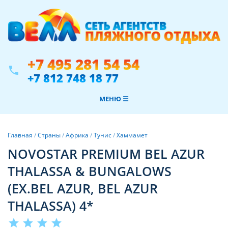
+7 495 281 54 54
phone
+7 812 748 18 77
МЕНЮ ☰
Главная
/
Страны
/
Африка
/
Тунис
/
Хаммамет
NOVOSTAR PREMIUM BEL AZUR
THALASSA & BUNGALOWS
(EX.BEL AZUR, BEL AZUR
THALASSA) 4*
star
star
star
star