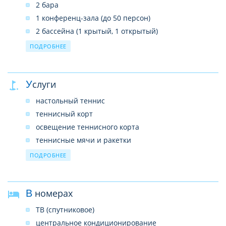
2 бара
1 конференц-зала (до 50 персон)
2 бассейна (1 крытый, 1 открытый)
1 теннисный корт
ПОДРОБНЕЕ
центр талассотерапии
салон красоты
Услуги
SPA–центр
прачечная
настольный теннис
сейф на ресепшн (платно)
теннисный корт
Wi-Fi в лобби (бесплатно)
освещение теннисного корта
теннисные мячи и ракетки
волейбол
ПОДРОБНЕЕ
пляжный волейбол
аэробика
В номерах
диско
развлекательные программы
ТВ (спутниковое)
фитнес-центр платно
центральное кондиционирование