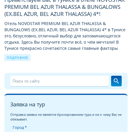
PREMIUM BEL AZUR THALASSA & BUNGALOWS
(EX.BEL AZUR, BEL AZUR THALASSA) 4*!
Отель NOVOSTAR PREMIUM BEL AZUR THALASSA &
BUNGALOWS (EX.BEL AZUR, BEL AZUR THALASSA) 4* в Тунисе
это, безусловно, отличный выбор для запоминающегося
отдыха. Здесь Вы получите почти всё, о чём мечтали! В
Тунисе прекрасно сочетаются самые главные факторы
удачного отдыха: широкие пляжи с нежным белым песком,
ПОДРОБНЕЕ
лазурное море, отличная инфраструктура для отдыха и
развлечений, аттракционы, шоппинг, экскурсии и
путешествия по городам, деревушкам, жилищам берберов
в горной местности и барханам пустыни, дайвинг в водах
search
Средиземного моря. Выбирая отель Novostar Premium Bel
Azur Thalassa & Bungalows (Ex.Bel Azur, Bel Azur Thalassa),
расположенный на первой линии от моря, вы сможете
Заявка на тур
наслаждаться шумом прибоя, ощущать дуновения ветра,
наполненного запахом морской соли, получите
Отправка заявки не является бронированием тура и ни к чему Вас не
привилегию не тратить время и силы на дорогу до пляжа,
обязывает.
ведь до него рукой подать.
Город *