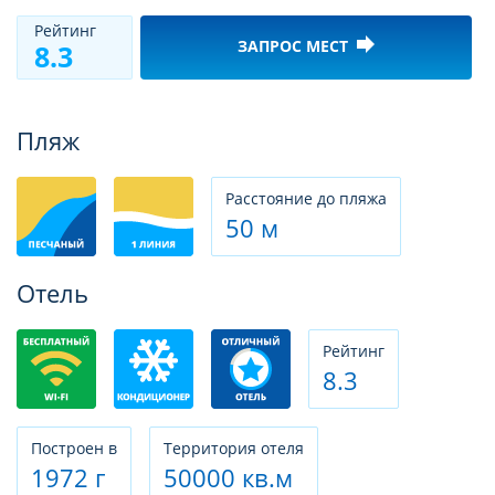
Рeйтинг
forward
ЗАПРОС МЕСТ
8.3
Фотогалерея
Пляж
Расстояние до пляжа
50 м
Отель
Рeйтинг
8.3
Построен в
Территория отеля
1972 г
50000 кв.м