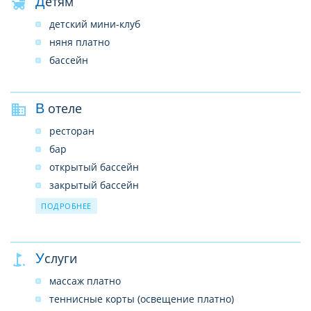
Детям
детский мини-клуб
няня платно
бассейн
В отеле
ресторан
бар
открытый бассейн
закрытый бассейн
прачечная платно
ПОДРОБНЕЕ
сейф платно
Wi-Fi (бесплатно)
Услуги
массаж платно
теннисные корты (освещение платно)