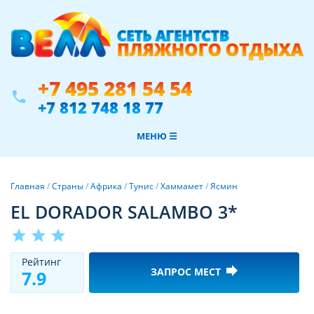
+7 495 281 54 54
phone
+7 812 748 18 77
МЕНЮ ☰
Главная
/
Страны
/
Африка
/
Тунис
/
Хаммамет
/
Ясмин
EL DORADOR SALAMBO 3*
star
star
star
Рeйтинг
forward
ЗАПРОС МЕСТ
7.9