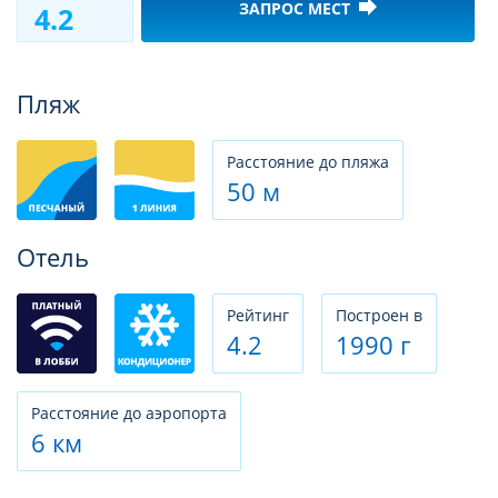
forward
ЗАПРОС МЕСТ
4.2
Фотогалерея
Пляж
Расстояние до пляжа
50 м
Отель
Рeйтинг
Построен в
4.2
1990 г
Расстояние до аэропорта
6 км