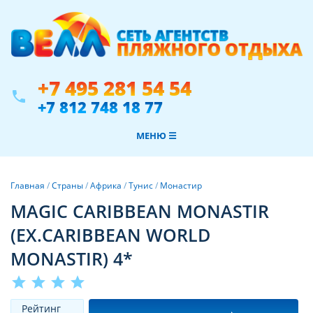
+7 495 281 54 54
phone
+7 812 748 18 77
МЕНЮ ☰
Главная
/
Страны
/
Африка
/
Тунис
/
Монастир
MAGIC CARIBBEAN MONASTIR
(EX.CARIBBEAN WORLD
MONASTIR) 4*
star
star
star
star
Рeйтинг