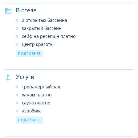
В отеле
2 открытых бассейна
закрытый бассейн
сейф на ресепшн платно
центр красоты
магазины
ПОДРОБНЕЕ
Интернет платно
7 ресторанов
Услуги
6 баров
мавританское кафе
тренажерный зал
хамам платно
сауна платно
аэробика
аквааэробика
ПОДРОБНЕЕ
теннисные корты
бильярд платно