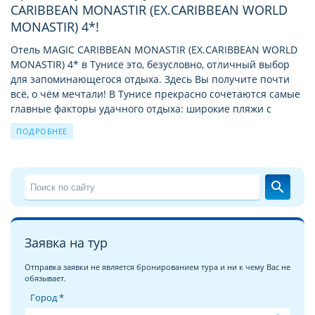
CARIBBEAN MONASTIR (EX.CARIBBEAN WORLD
MONASTIR) 4*!
Отель MAGIC CARIBBEAN MONASTIR (EX.CARIBBEAN WORLD
MONASTIR) 4* в Тунисе это, безусловно, отличный выбор
для запоминающегося отдыха. Здесь Вы получите почти
всё, о чём мечтали! В Тунисе прекрасно сочетаются самые
главные факторы удачного отдыха: широкие пляжи с
нежным белым песком, лазурное море, отличная
ПОДРОБНЕЕ
инфраструктура для отдыха и развлечений, аттракционы,
шоппинг, экскурсии и путешествия по городам,
деревушкам, жилищам берберов в горной местности и
барханам пустыни, дайвинг в водах Средиземного моря.
search
Выбирая отель Magic Caribbean Monastir (Ex.Caribbean
World Monastir), расположенный на первой линии от моря,
вы сможете наслаждаться шумом прибоя, ощущать
Заявка на тур
дуновения ветра, наполненного запахом морской соли,
получите привилегию не тратить время и силы на дорогу
Отправка заявки не является бронированием тура и ни к чему Вас не
до пляжа, ведь до него рукой подать.
обязывает.
Город *
Отель MAGIC CARIBBEAN MONASTIR (EX.CARIBBEAN WORLD
MONASTIR) среднего ценового уровня категории 4* в