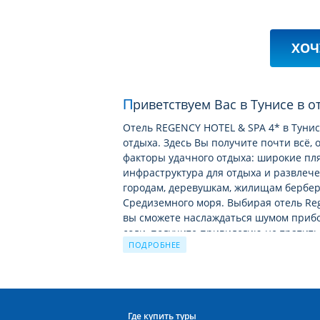
ХОЧ
Приветствуем Вас в Тунисе в 
Отель REGENCY HOTEL & SPA 4* в Тунис
отдыха. Здесь Вы получите почти всё,
факторы удачного отдыха: широкие пл
инфраструктура для отдыха и развлече
городам, деревушкам, жилищам берберо
Средиземного моря. Выбирая отель Reg
вы сможете наслаждаться шумом прибо
соли, получите привилегию не тратить 
ПОДРОБНЕЕ
Отель REGENCY HOTEL & SPA среднего 
отели Туниса расположены в основном
окружена живописным зеленым садом, п
Рядом с отелем расположен SPA-центр,
Где купить туры