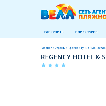
ГДЕ КУПИТЬ
ПОИСК ТУРОВ
Главная
/
Страны
/
Африка
/
Тунис
/
Монастир
REGENCY HOTEL & S
star
star
star
star