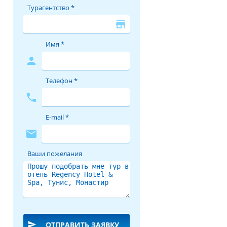
Турагентство *
store
Имя *
person
Телефон *
phone
E-mail *
mail
Ваши пожелания
send
ОТПРАВИТЬ ЗАЯВКУ