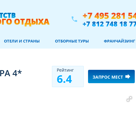
+7 495 281 5
phone
+7 812 748 18 7
ОТЕЛИ И СТРАНЫ
ОТБОРНЫЕ ТУРЫ
ФРАНЧАЙЗИНГ
PA 4*
Рeйтинг
6.4
forward
ЗАПРОС МЕСТ