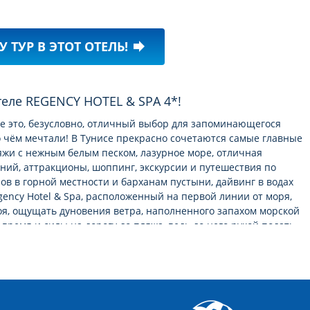
У ТУР В ЭТОТ ОТЕЛЬ!
forward
отеле REGENCY HOTEL & SPA 4*!
е это, безусловно, отличный выбор для запоминающегося
 о чём мечтали! В Тунисе прекрасно сочетаются самые главные
яжи с нежным белым песком, лазурное море, отличная
ний, аттракционы, шоппинг, экскурсии и путешествия по
в в горной местности и барханам пустыни, дайвинг в водах
ency Hotel & Spa, расположенный на первой линии от моря,
я, ощущать дуновения ветра, наполненного запахом морской
время и силы на дорогу до пляжа, ведь до него рукой подать.
ценового уровня категории 4* в Тунисе Четырехзвездочные
 у моря и имеют свой собственный пляж. Территория отеля
о которому приятно прогуляться в знойное время суток.
 в котором можно пройти курс бальнеотерапии, а также центр