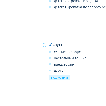
детская игровая площадка
детская кроватка по запросу б
Услуги
теннисный корт
настольный теннис
виндсерфинг
дартс
сауна
ПОДРОБНЕЕ
спа-процедуры
массаж
джакузи
турецкая баня