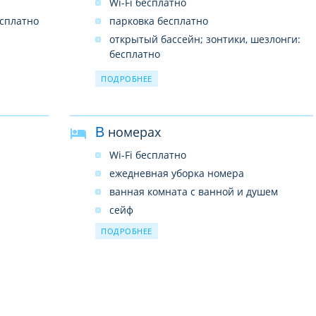
Wi-Fi бесплатно
есплатно
парковка бесплатно
открытый бассейн; зонтики, шезлонги:
бесплатно
сад
ПОДРОБНЕЕ
терраса
спа и оздоровительный центр
крытый бассейн
В номерах
ресторан (диетическое меню по запросу)
Wi-Fi бесплатно
бар
ежедневная уборка номера
прокат автомобилей
ванная комната с ванной и душем
обмен валюты
сейф
банкомат
балкон
ПОДРОБНЕЕ
конференц-зал
спутниковое ТВ
сувенирный магазин
мини-бар
обеденная зона
обслуживание номеров
прачечная/химчистка
лифт