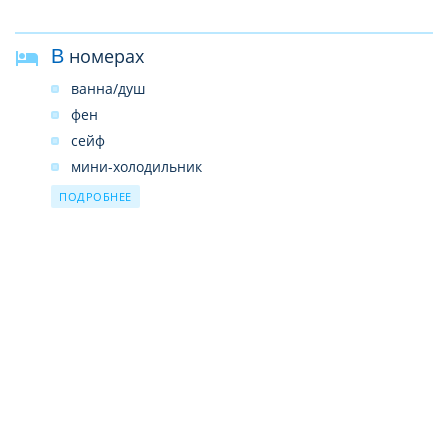
В номерах
ванна/душ
фен
сейф
мини-холодильник
Wi-Fi бесплатно
ПОДРОБНЕЕ
кондиционер
телевизор