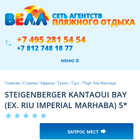
+7 495 281 54 54
phone
+7 812 748 18 77
МЕНЮ ☰
Главная
/
Страны
/
Африка
/
Тунис
/
Сусс
/
Порт Эль-Кантауи
STEIGENBERGER KANTAOUI BAY
(EX. RIU IMPERIAL MARHABA) 5*
star
star
star
star
star
forward
ЗАПРОС МЕСТ