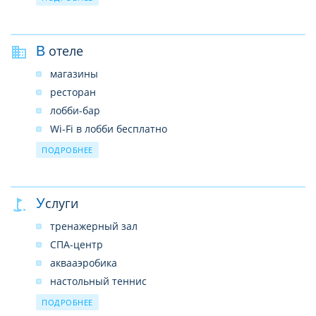
В отеле
магазины
ресторан
лобби-бар
Wi-Fi в лобби бесплатно
парковка
ПОДРОБНЕЕ
2 открытых бассейна с пресной водой (400 кв.м) и
морской водой (150 кв.м)
1 крытый бассейн с пресной водой (687 кв.м.)
Услуги
прачечная платно
тренажерный зал
СПА-центр
аквааэробика
настольный теннис
моторизованные водные виды спорта (платно)
ПОДРОБНЕЕ