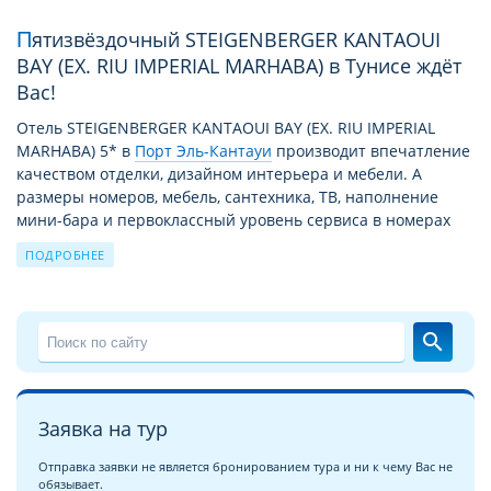
Пятизвёздочный STEIGENBERGER KANTAOUI
BAY (EX. RIU IMPERIAL MARHABA) в Тунисе ждёт
Вас!
Отель STEIGENBERGER KANTAOUI BAY (EX. RIU IMPERIAL
MARHABA) 5* в
Порт Эль-Кантауи
производит впечатление
качеством отделки, дизайном интерьера и мебели. А
размеры номеров, мебель, сантехника, ТВ, наполнение
мини-бара и первоклассный уровень сервиса в номерах
отеля гарантируют 100% удовлетворение. Отель
ПОДРОБНЕЕ
Steigenberger Kantaoui Bay (Ex. Riu Imperial Marhaba)
расположился на первой линии от моря, а это значит, что
при пробуждении вы будете видеть великолепный морской
пейзаж, а в открытое окно будет доноситься шум прибоя.
search
Вам не потребуется много усилий и времени, чтобы
оказаться на пляже у кромки воды. А что может быть
романтичнее вечерних прогулок на закате по берегу моря?
Заявка на тур
Особенности отеля STEIGENBERGER KANTAOUI BAY (EX. RIU
IMPERIAL MARHABA) в Порт Эль-Кантауи, Тунис
Отправка заявки не является бронированием тура и ни к чему Вас не
обязывает.