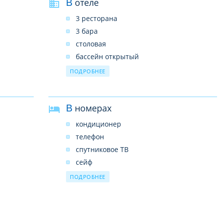
В отеле
3 ресторана
3 бара
столовая
бассейн открытый
парковка
ПОДРОБНЕЕ
врач
прачечная
В номерах
химчистка
магазин
кондиционер
прокат автомобилей
телефон
бизнес-центр
спутниковое ТВ
wi-fi платно
сейф
обмен валюты
фен
ПОДРОБНЕЕ
мини-бар
холодильник
ванная комната