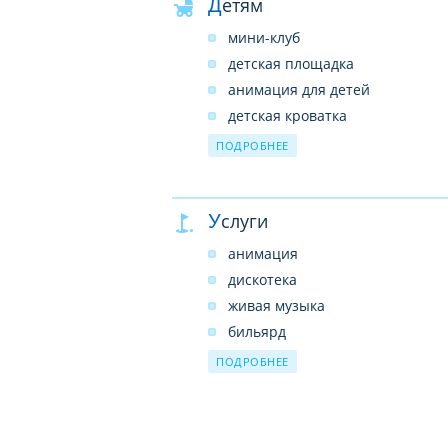
Детям
мини-клуб
детская площадка
анимация для детей
детская кроватка
няня
ПОДРОБНЕЕ
Услуги
анимация
дискотека
живая музыка
бильярд
бочче
ПОДРОБНЕЕ
дартс
массаж
спортивный/тренажерный зал