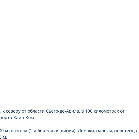
балкон или терраса
рта
 к северу от области Сьего-де-Авила, в 100 километрах от
порта Кайо-Коко.
 м от отеля (1-я береговая линия). Лежаки, навесы, полотенца
0 м.