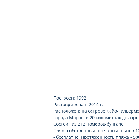
2 теннисных корта
настольный теннис
уроки танцев
аэробика
пляжный волейбол
безмоторные водные виды спо
уроки подводного плавания
Построен: 1992 г.
Реставрирован: 2014 г.
Расположен: на острове Кайо-Гильермо,
города Морон, в 20 километрах до аэро
Состоит из 212 номеров-бунгало.
Пляж: собственный песчаный пляж в 100
- бесплатно. Протяженность пляжа - 50