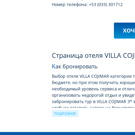
Номер телефона: +53 (033) 301712
ХОЧ
Страница отеля VILLA CO
Как бронировать
Выбор отеля VILLA COJIMAR категории т
бюджете, но при этом получить хорош
необходимый уровень сервиса и отлич
организовать недорогой отдых и увид
забронировать тур в VILLA COJIMAR 3* 
удобнее оставить запрос на бронирова
COJIMAR
ПОДРОБНЕЕ
.
Куба и VILLA COJIMAR обещают хорош