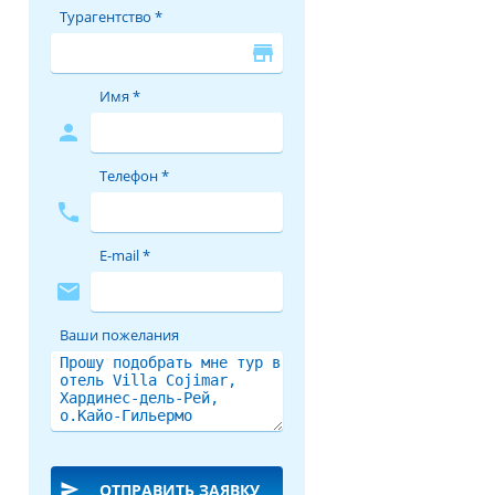
Турагентство *
store
Имя *
person
Телефон *
phone
E-mail *
mail
Ваши пожелания
send
ОТПРАВИТЬ ЗАЯВКУ