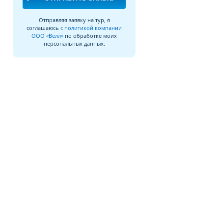
Отправляя заявку на тур, я
соглашаюсь
с политикой компании
ООО «Велл»
по обработке моих
персональных данных.