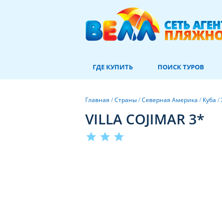
ГДЕ КУПИТЬ
ПОИСК ТУРОВ
Главная
/
Страны
/
Северная Америка
/
Куба
/
VILLA COJIMAR 3*
star
star
star