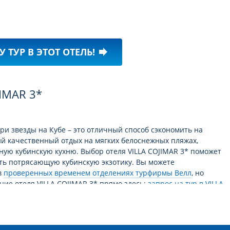
У ТУР В ЭТОТ ОТЕЛЬ!
forward
JIMAR 3*
ри звезды на Кубе – это отличный способ сэкономить на
ий качественный отдых на мягких белоснежных пляжах,
ную кубинскую кухню. Выбор отеля VILLA COJIMAR 3* поможет
еть потрясающую кубинскую экзотику. Вы можете
в
проверенных временем отделениях турфирмы Велл
, но
ние отеля VILLA COJIMAR 3* прямо здесь:
запрос на тур в VILLA
ий отдых!