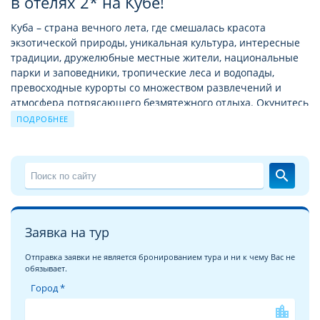
в отелях 2* на Кубе!
Куба – страна вечного лета, где смешалась красота
экзотической природы, уникальная культура, интересные
традиции, дружелюбные местные жители, национальные
парки и заповедники, тропические леса и водопады,
превосходные курорты со множеством развлечений и
атмосфера потрясающего безмятежного отдыха. Окунитесь
в яркие краски путешествий по Кубе!
ПОДРОБНЕЕ
ISLAZUL APARTHOTEL AZUL ждёт своих гостей
Постояльцы отеля ISLAZUL APARTHOTEL AZUL 2* (Куба,
search
о.Кайо-Коко) удовлетворены соответствием заявленной
категории. «Отель своей категории» – так характеризуют
гости отель ISLAZUL APARTHOTEL AZUL, учитывая качество
Заявка на тур
питания, убранство номеров и квалификацию персонала.
Отель ISLAZUL APARTHOTEL AZUL подтверждает, что отдых
Отправка заявки не является бронированием тура и ни к чему Вас не
бюджетного, но при этом достаточно качественного уровня
обязывает.
на Кубе это лучший выбор, который может предложить
Город *
данный тип размещения.
location_city