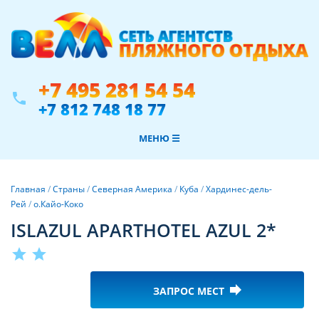
+7 495 281 54 54
phone
+7 812 748 18 77
МЕНЮ ☰
Главная
/
Страны
/
Северная Америка
/
Куба
/
Хардинес-дель-
Рей
/
о.Кайо-Коко
ISLAZUL APARTHOTEL AZUL 2*
star
star
forward
ЗАПРОС МЕСТ