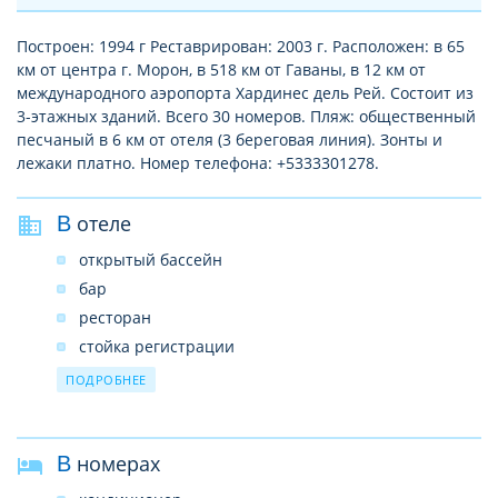
Построен: 1994 г Реставрирован: 2003 г. Расположен: в 65
км от центра г. Морон, в 518 км от Гаваны, в 12 км от
международного аэропорта Хардинес дель Рей. Состоит из
3-этажных зданий. Всего 30 номеров. Пляж: общественный
песчаный в 6 км от отеля (3 береговая линия). Зонты и
лежаки платно. Номер телефона: +5333301278.
В отеле
открытый бассейн
бар
ресторан
стойка регистрации
паркинг
ПОДРОБНЕЕ
WI-FI в лобби
В номерах