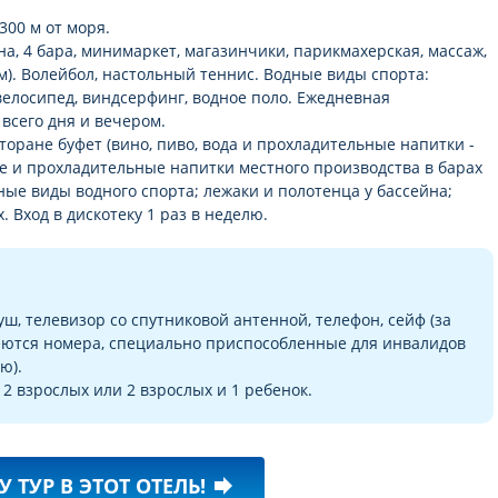
300 м от моря.
йна, 4 бара, минимаркет, магазинчики, парикмахерская, массаж,
ем). Волейбол, настольный теннис. Водные виды спорта:
 ударных
 велосипед, виндсерфинг, водное поло. Ежедневная
всего дня и вечером.
сторане буфет (вино, пиво, вода и прохладительные напитки -
ые и прохладительные напитки местного производства в барах
ные виды водного спорта; лежаки и полотенца у бассейна;
 Вход в дискотеку 1 раз в неделю.
ш, телевизор со спутниковой антенной, телефон, сейф (за
меются номера, специально приспособленные для инвалидов
ю).
2 взрослых или 2 взрослых и 1 ребенок.
У ТУР В ЭТОТ ОТЕЛЬ!
forward