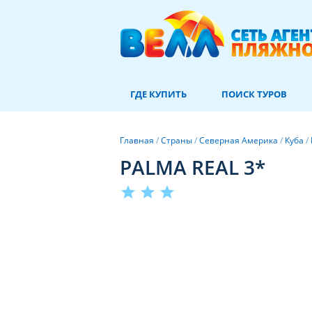
ГДЕ КУПИТЬ
ПОИСК ТУРОВ
Главная
/
Страны
/
Северная Америка
/
Куба
/
PALMA REAL 3*
star
star
star