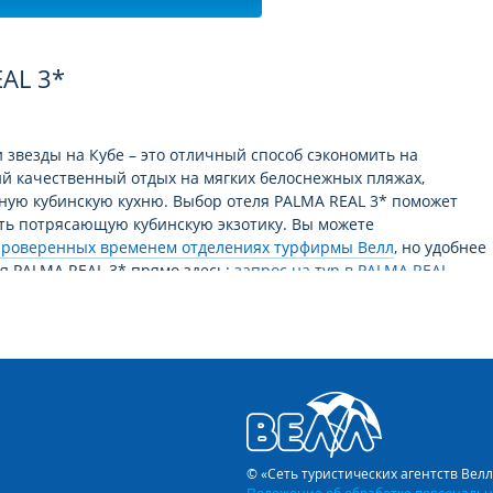
AL 3*
 звезды на Кубе – это отличный способ сэкономить на
ий качественный отдых на мягких белоснежных пляжах,
ную кубинскую кухню. Выбор отеля PALMA REAL 3* поможет
еть потрясающую кубинскую экзотику. Вы можете
проверенных временем отделениях турфирмы Велл
, но удобнее
я PALMA REAL 3* прямо здесь:
запрос на тур в PALMA REAL
.
 отдых!
положенных на побережье, хочется рассказать особо, так как
 спросом у путешественников. Территория этих отелей
чается по площади от отелей такой же категории в других
х пышных густых тропических садов, как в отелях более
© «Сеть туристических агентств Вел
се пространство укрыто пальмами и есть тенистые зоны для