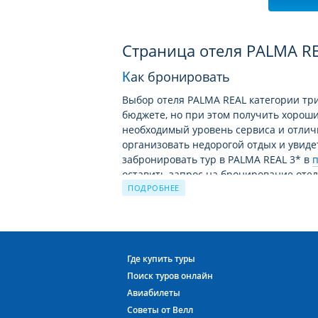
Страница отеля PALMA RE
Как бронировать
Выбор отеля PALMA REAL категории три
бюджете, но при этом получить хорош
необходимый уровень сервиса и отлич
организовать недорогой отдых и увид
забронировать тур в PALMA REAL 3* в
оставить запрос на бронирование отел
ПОДРОБНЕЕ
Куба и PALMA REAL обещают хороший
Отель PALMA REAL 3* на Кубе ждёт Вас!
О территории отелей категории 3*, рас
Где купить туры
именно они пользуются самым большим
Поиск туров онлайн
достаточно просторная и заметно отли
Авиабилеты
странах мира. Конечно, здесь нет таки
Советы от Велл
высокой категории, но тем не менее в