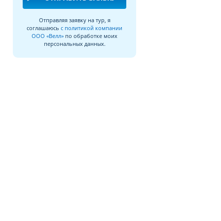
Отправляя заявку на тур, я
соглашаюсь
с политикой компании
ООО «Велл»
по обработке моих
персональных данных.