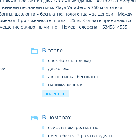
от пляжа. Состоит из двух 6-этажных зданий. Всего 466 номеров.
твенный песчаный пляж Playa Varadero в 250 м от отеля,
Зонты, шезлонги – бесплатно, полотенца – за депозит. Между
оменад. Протяженность пляжа – 25 м. К оплате принимаются
азмещение с животными: нет. Номер телефона: +5345614555.
В отеле
снек-бар (на пляже)
дой
дискотека
автостоянка: бесплатно
парикмахерская
бары: 5 (3 в холле отеля, у бассейна и на
ПОДРОБНЕЕ
пляже)
конференц-залы: 1 (макс 30 чел)
магазин сувениров
В номерах
рестораны: 1 (основной ресторан с
сейф: в номере, платно
международной кухней Flamboyan,
смена белья: 2 раза в неделю
шведский стол)