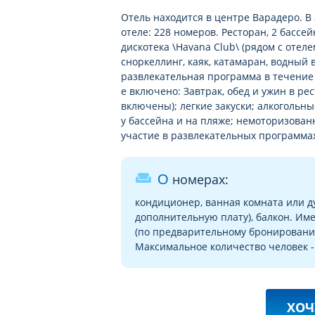
программы)
Отель находится в центре Варадеро. В 
отеле: 228 номеров. Ресторан, 2 бассе
настольные игры бесплатно
дискотека \Havana Club\ (рядом с отел
2 раза в неделю уроки игры на
сноркеллинг, каяк, катамаран, водный
инструментах (бесплатно)
развлекательная программа в течение 
е включено: Завтрак, обед и ужин в ре
включены); легкие закуски; алкогольн
у бассейна и на пляже; немоторизован
участие в развлекательных программах.
weekend
О номерах:
кондиционер, ванная комната или ду
дополнительную плату), балкон. И
(по предварительному бронировани
Максимальное количество человек - 
ХОЧ