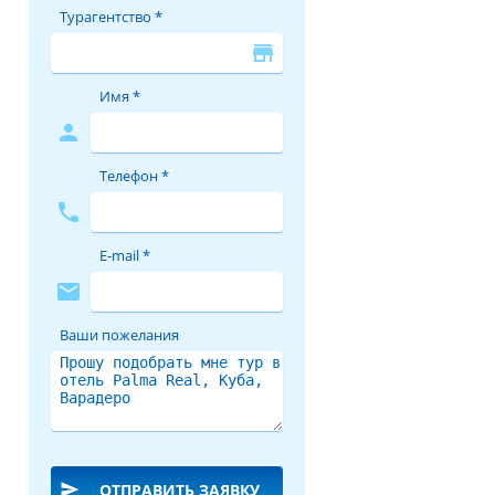
Турагентство *
store
Имя *
person
Телефон *
phone
E-mail *
mail
Ваши пожелания
send
ОТПРАВИТЬ ЗАЯВКУ