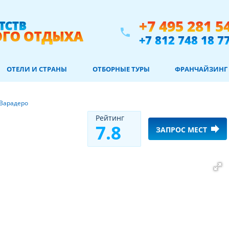
+7 495 281 5
phone
+7 812 748 18 7
ОТЕЛИ И СТРАНЫ
ОТБОРНЫЕ ТУРЫ
ФРАНЧАЙЗИНГ
Варадеро
Рeйтинг
7.8
forward
ЗАПРОС МЕСТ