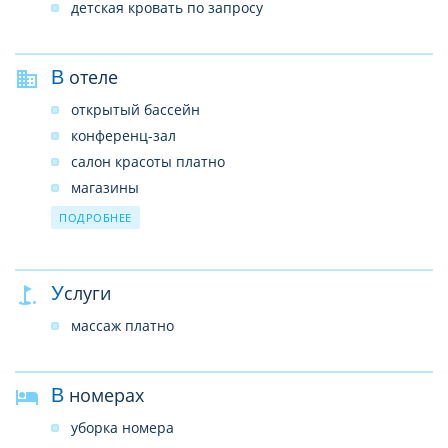
детская кровать по запросу
В отеле
открытый бассейн
конференц-зал
салон красоты платно
магазины
Wi-FI в лобби бесплатно
ПОДРОБНЕЕ
парковка
ресторан
Услуги
бар
SPA-центр
массаж платно
В номерах
уборка номера