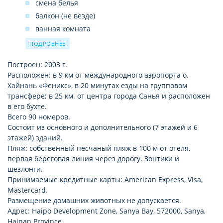
смена белья
балкон (не везде)
ванная комната
душ/ванна
ПОДРОБНЕЕ
банные принадлежности (мыло, шампунь, гель для
Построен: 2003 г.
душа)
Расположен: в 9 км от международного аэропорта о.
фен
Хайнань «Феникс», в 20 минутах езды на групповом
кондиционер-сплит по типу номера
трансфере; в 25 км. от центра города Санья и расположен
сейф
в его бухте.
Всего 90 номеров.
ТВ
Состоит из основного и дополнительного (7 этажей и 6
мини-холодильник
этажей) зданий.
Интернет
Пляж: собственный песчаный пляж в 100 м от отеля,
телефон платно
первая береговая линия через дорогу. Зонтики и
шезлонги.
Принимаемые кредитные карты: American Express, Visa,
Mastercard.
Размещение домашних животных не допускается.
Адрес: Haipo Development Zone, Sanya Bay, 572000, Sanya,
Hainan Province.