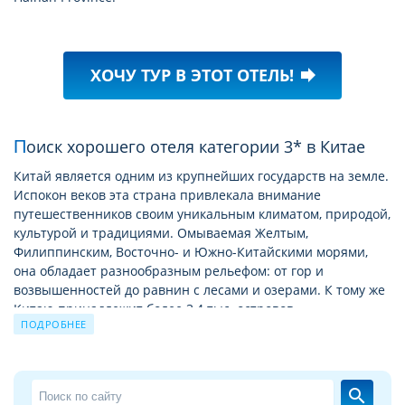
ХОЧУ ТУР В ЭТОТ ОТЕЛЬ!
forward
Поиск хорошего отеля категории 3* в Китае
Китай является одним из крупнейших государств на земле.
Испокон веков эта страна привлекала внимание
путешественников своим уникальным климатом, природой,
культурой и традициями. Омываемая Желтым,
Филиппинским, Восточно- и Южно-Китайскими морями,
она обладает разнообразным рельефом: от гор и
возвышенностей до равнин с лесами и озерами. К тому же
Китаю принадлежит более 3,4 тыс. островов.
ПОДРОБНЕЕ
В Китае есть, на что посмотреть и есть где остановиться.
Туристам предлагаются как фешенебельные отели одной
из международных сетей, так и традиционные постоялые
search
дворы. При выборе отеля стоит учитывать, что в стране