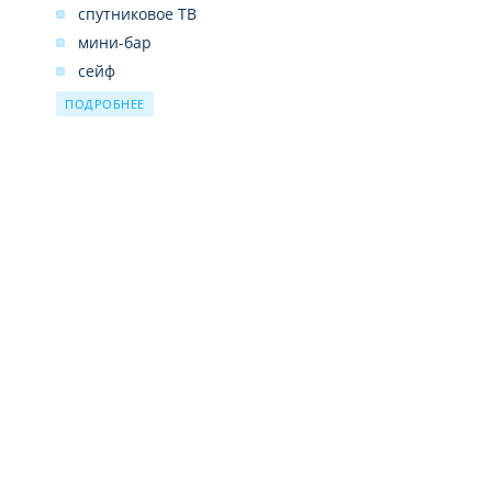
спутниковое ТВ
мини-бар
сейф
телефон
ПОДРОБНЕЕ
ванна/душ
фен
Wi-Fi бесплатно
кондиционер
балкон