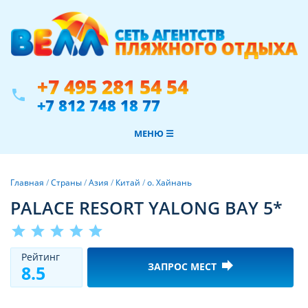
+7 495 281 54 54
phone
+7 812 748 18 77
МЕНЮ ☰
Главная
/
Страны
/
Азия
/
Китай
/
о. Хайнань
PALACE RESORT YALONG BAY 5*
star
star
star
star
star
Рeйтинг
forward
ЗАПРОС МЕСТ
8.5