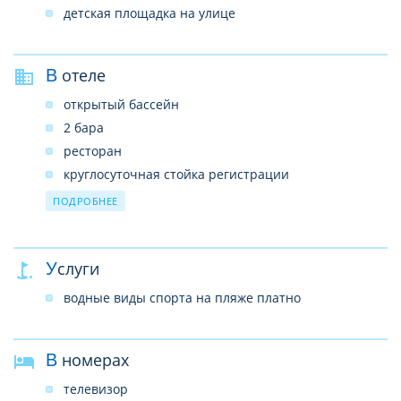
детская площадка на улице
В отеле
открытый бассейн
2 бара
ресторан
круглосуточная стойка регистрации
лифт
ПОДРОБНЕЕ
комната для хранения багажа
бальный зал
Услуги
4 комнаты для переговоров
Wi-Fi бесплатно
водные виды спорта на пляже платно
парковка
банкомат
В номерах
телевизор