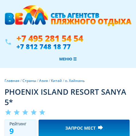
+7 495 281 54 54
phone
+7 812 748 18 77
МЕНЮ ☰
Главная
/
Страны
/
Азия
/
Китай
/
о. Хайнань
PHOENIX ISLAND RESORT SANYA
5*
star
star
star
star
star
Рeйтинг
forward
ЗАПРОС МЕСТ
9