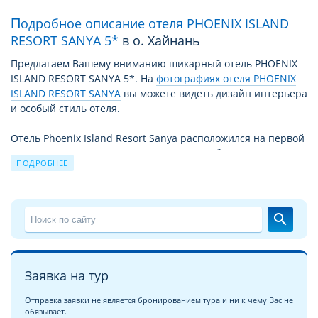
Подробное описание отеля PHOENIX ISLAND
RESORT SANYA 5*
в о. Хайнань
Предлагаем Вашему вниманию шикарный отель PHOENIX
ISLAND RESORT SANYA 5*. На
фотографиях отеля PHOENIX
ISLAND RESORT SANYA
вы можете видеть дизайн интерьера
и особый стиль отеля.
Отель Phoenix Island Resort Sanya расположился на первой
линии от моря, а это значит, что при пробуждении вы
ПОДРОБНЕЕ
будете видеть великолепный морской пейзаж, а в открытое
окно будет доноситься шум прибоя. Вам не потребуется
много усилий и времени, чтобы оказаться на пляже у
кромки воды. А что может быть романтичнее вечерних
search
прогулок на закате по берегу моря?
Отель PHOENIX ISLAND RESORT SANYA 5* расположен на
курорте
о. Хайнань
. Его выбирают туристы любящие
Заявка на тур
роскошь, комфорт и не готовые отказывать себе даже в
маленьких мирских удовольствиях. Отель славится
Отправка заявки не является бронированием тура и ни к чему Вас не
обязывает.
высоким качеством обслуживания,