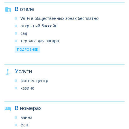
В отеле
Wi-Fi в общественных зонах бесплатно
открытый бассейн
сад
терраса для загара
ресторан
ПОДРОБНЕЕ
бар
ресторан (меню)
Услуги
ресторан («шведский стол»)
обмен валюты
фитнес-центр
камера хранения багажа
казино
услуги консьержа
общий лаундж/гостиная с телевизором
В номерах
прачечная / химчистка
конференц-зал/банкетный зал
ванна
бизнес-центр
фен