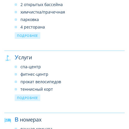
2 открытых бассейна
химчистка/прачечная
парковка
4 ресторана
2 бара
ПОДРОБНЕЕ
конференц-залы
банкетные залы
Услуги
бизнес-центр
wi-fi
спа-центр
фитнес-центр
прокат велосипедов
теннисный корт
боулинг
ПОДРОБНЕЕ
поле для гольфа
паровая баня
В номерах
сауна
ванная комната