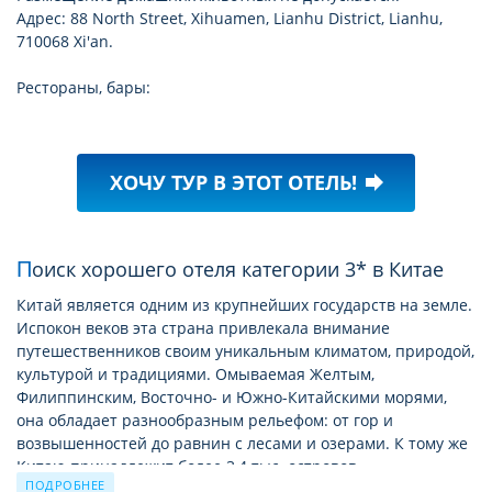
Адрес: 88 North Street, Xihuamen, Lianhu District, Lianhu,
710068 Xi'an.
Рестораны, бары:
ХОЧУ ТУР В ЭТОТ ОТЕЛЬ!
forward
Поиск хорошего отеля категории 3* в Китае
Китай является одним из крупнейших государств на земле.
Испокон веков эта страна привлекала внимание
путешественников своим уникальным климатом, природой,
культурой и традициями. Омываемая Желтым,
Филиппинским, Восточно- и Южно-Китайскими морями,
она обладает разнообразным рельефом: от гор и
возвышенностей до равнин с лесами и озерами. К тому же
Китаю принадлежит более 3,4 тыс. островов.
ПОДРОБНЕЕ