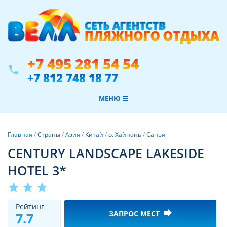
+7 495 281 54 54
phone
+7 812 748 18 77
МЕНЮ ☰
Главная
/
Страны
/
Азия
/
Китай
/
о. Хайнань
/
Санья
CENTURY LANDSCAPE LAKESIDE
HOTEL 3*
star
star
star
Рeйтинг
forward
ЗАПРОС МЕСТ
7.7