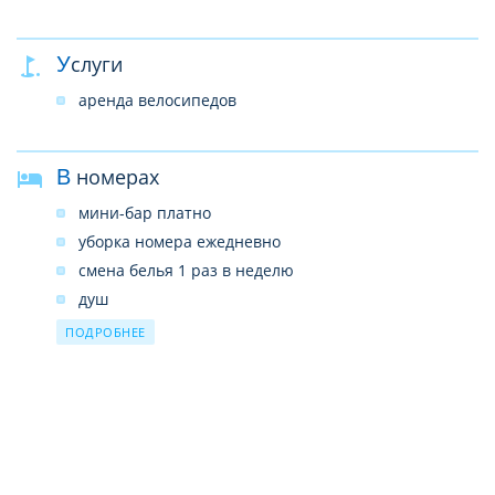
магазины
Wi-FI платно
Услуги
банкомат
ресторан
аренда велосипедов
В номерах
мини-бар платно
уборка номера ежедневно
смена белья 1 раз в неделю
душ
ванна
ПОДРОБНЕЕ
фен
кондиционер
ТВ
Интернет
балкон