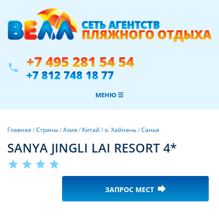
+7 495 281 54 54
phone
+7 812 748 18 77
МЕНЮ ☰
Главная
/
Страны
/
Азия
/
Китай
/
о. Хайнань
/
Санья
SANYA JINGLI LAI RESORT 4*
star
star
star
star
forward
ЗАПРОС МЕСТ