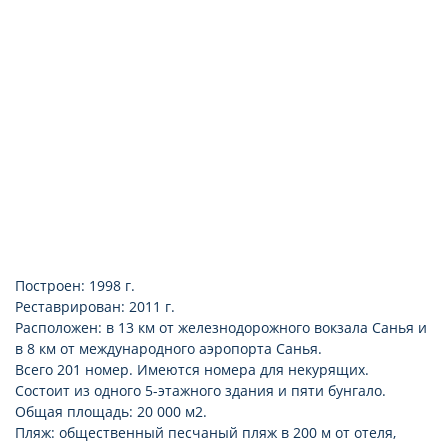
душ
ванна
фен
туалет
ванная комната
холодильник
Построен: 1998 г.
Реставрирован: 2011 г.
Расположен: в 13 км от железнодорожного вокзала Санья и
в 8 км от международного аэропорта Санья.
Всего 201 номер. Имеются номера для некурящих.
Состоит из одного 5-этажного здания и пяти бунгало.
Общая площадь: 20 000 м2.
Пляж: общественный песчаный пляж в 200 м от отеля,