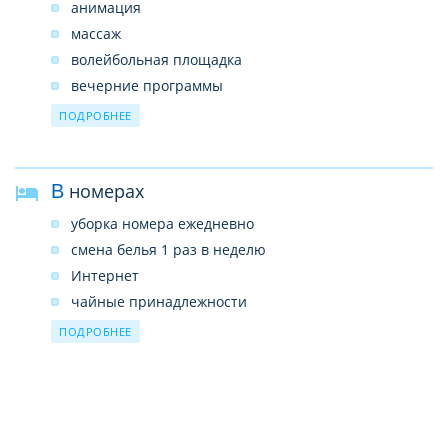
анимация
бизнес-центр
массаж
прокат автомобилей
волейбольная площадка
ресторан
вечерние программы
гидромассажная ванна
ПОДРОБНЕЕ
велоспорт
экскурсионное бюро
В номерах
уборка номера ежедневно
смена белья 1 раз в неделю
Интернет
чайные принадлежности
балкон
ПОДРОБНЕЕ
телефон
телевизор
сейф
кондиционер