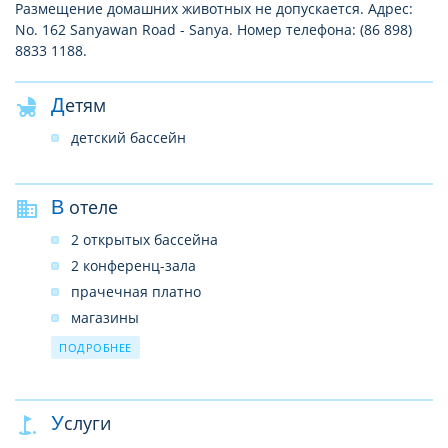
Размещение домашних животных не допускается. Адрес:
No. 162 Sanyawan Road - Sanya. Номер телефона: (86 898)
8833 1188.
Детям
детский бассейн
В отеле
2 открытых бассейна
2 конференц-зала
прачечная платно
магазины
обмен валюты
ПОДРОБНЕЕ
Wi-FI бесплатно
парковка
Услуги
камера хранения багажа
банкетный зал