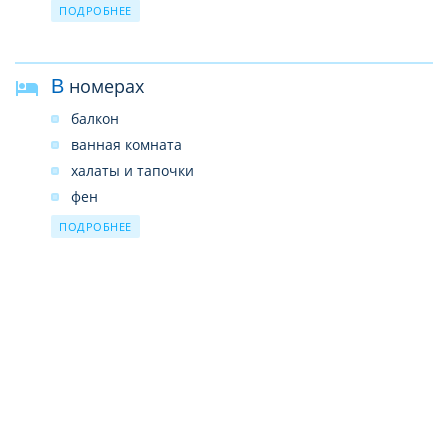
массаж
ПОДРОБНЕЕ
В номерах
балкон
ванная комната
халаты и тапочки
фен
кондиционер
ПОДРОБНЕЕ
ТВ
телефон
холодильник
набор для чая/кофе
сейф
Wi-Fi