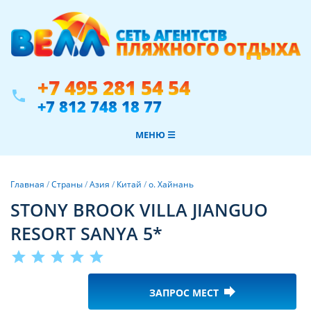
+7 495 281 54 54
phone
+7 812 748 18 77
МЕНЮ ☰
Главная
/
Страны
/
Азия
/
Китай
/
о. Хайнань
STONY BROOK VILLA JIANGUO
RESORT SANYA 5*
star
star
star
star
star
forward
ЗАПРОС МЕСТ