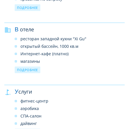
коляски
ПОДРОБНЕЕ
няня (платно, по запросу)
В отеле
ресторан западной кухни "Xi Gu"
открытый бассейн, 1000 кв.м
Интернет-кафе (платно)
магазины
парковка (бесплатно)
ПОДРОБНЕЕ
обмен валюты
Wi-Fi (бесплатно, на всей территории отеля)
Услуги
аренда автомобиля
прачечная
фитнес-центр
аэробика
СПА-салон
дайвинг