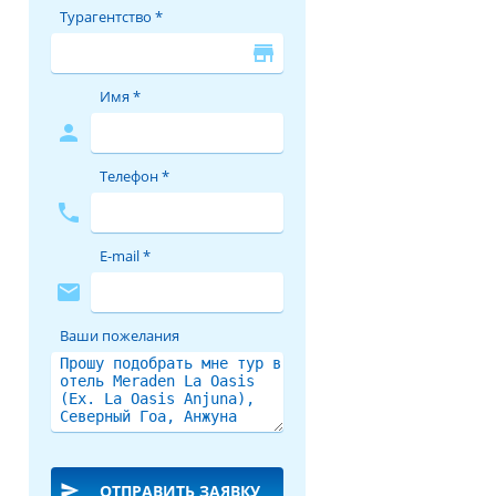
Турагентство *
store
Имя *
person
Телефон *
phone
E-mail *
mail
Ваши пожелания
send
ОТПРАВИТЬ ЗАЯВКУ