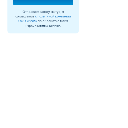
Отправляя заявку на тур, я
соглашаюсь
с политикой компании
ООО «Велл»
по обработке моих
персональных данных.