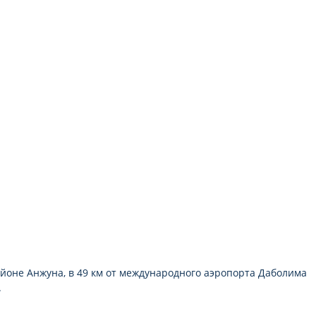
сейф (по запросу)
туалет
районе Анжуна, в 49 км от международного аэропорта Даболима
.