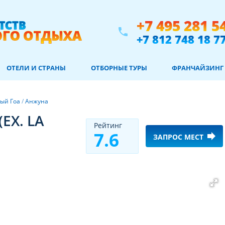
+7 495 281 5
phone
+7 812 748 18 7
ОТЕЛИ И СТРАНЫ
ОТБОРНЫЕ ТУРЫ
ФРАНЧАЙЗИНГ
ый Гоа
/
Анжуна
EX. LA
Рeйтинг
7.6
forward
ЗАПРОС МЕСТ