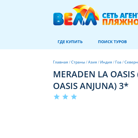
ГДЕ КУПИТЬ
ПОИСК ТУРОВ
Главная
/
Страны
/
Азия
/
Индия
/
Гоа
/
Северн
MERADEN LA OASIS (
OASIS ANJUNA) 3*
star
star
star