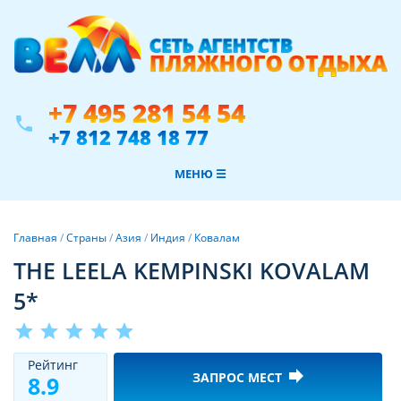
+7 495 281 54 54
phone
+7 812 748 18 77
МЕНЮ ☰
Главная
/
Страны
/
Азия
/
Индия
/
Ковалам
THE LEELA KEMPINSKI KOVALAM
5*
star
star
star
star
star
Рeйтинг
forward
ЗАПРОС МЕСТ
8.9