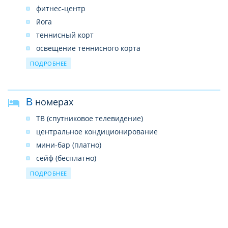
бизнес-центр
фитнес-центр
интернет-кафе (платно)
йога
The Club: 1 открытый бассейн (инфинити), 1
теннисный корт
ресторан, 1 бар
освещение теннисного корта
теннисные мячи и ракетки
ПОДРОБНЕЕ
уроки тенниса
настольный теннис
В номерах
бадминтон
пляжный волейбол
ТВ (спутниковое телевидение)
библиотека
центральное кондиционирование
развлекательные программы
мини-бар (платно)
массаж платно
сейф (бесплатно)
бильярд платно
душ или ванна
ПОДРОБНЕЕ
фен
телефон
DVD проигрыватель
набор для приготовления чая и кофе