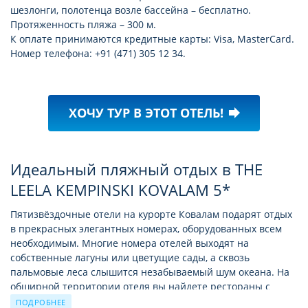
шезлонги, полотенца возле бассейна – бесплатно.
Протяженность пляжа – 300 м.
К оплате принимаются кредитные карты: Visa, MasterCard.
Номер телефона: +91 (471) 305 12 34.
ХОЧУ ТУР В ЭТОТ ОТЕЛЬ!
forward
Идеальный пляжный отдых в THE
LEELA KEMPINSKI KOVALAM 5*
Пятизвёздочные отели на курорте Ковалам подарят отдых
в прекрасных элегантных номерах, оборудованных всем
необходимым. Многие номера отелей выходят на
собственные лагуны или цветущие сады, а сквозь
пальмовые леса слышится незабываемый шум океана. На
обширной территории отеля вы найдете рестораны с
итальянской кухней, гриль-бары, предлагающие
ПОДРОБНЕЕ