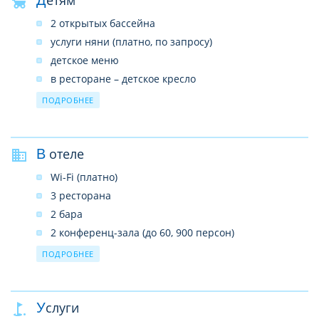
Детям
2 открытых бассейна
услуги няни (платно, по запросу)
детское меню
в ресторане – детское кресло
детская площадка
ПОДРОБНЕЕ
развлекательные программы
детская кровать (по запросу)
В отеле
Wi-Fi (платно)
3 ресторана
2 бара
2 конференц-зала (до 60, 900 персон)
3 бассейна
ПОДРОБНЕЕ
1 теннисный корт (с грунтовым покрытием)
услуги врача
Услуги
прачечная