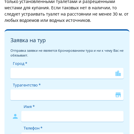
только установленными туалетами и разрешенными
местами для купания. Если таковых нет в наличии, то
следует устраивать туалет на расстоянии не менее 30 м. от
любых водоемов или водных источников.
Заявка на тур
Отправка заявки не является бронированием тура и ни к чему Вас не
обязывает.
Город *
location_city
Турагентство *
store
Имя *
person
Телефон *