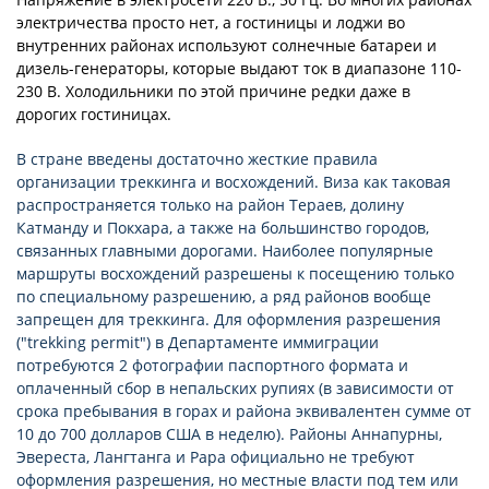
электричества просто нет, а гостиницы и лоджи во
внутренних районах используют солнечные батареи и
дизель-генераторы, которые выдают ток в диапазоне 110-
230 В. Холодильники по этой причине редки даже в
дорогих гостиницах.
В стране введены достаточно жесткие правила
организации треккинга и восхождений. Виза как таковая
распространяется только на район Тераев, долину
Катманду и Покхара, а также на большинство городов,
связанных главными дорогами. Наиболее популярные
маршруты восхождений разрешены к посещению только
по специальному разрешению, а ряд районов вообще
запрещен для треккинга. Для оформления разрешения
("trekking permit") в Департаменте иммиграции
потребуются 2 фотографии паспортного формата и
оплаченный сбор в непальских рупиях (в зависимости от
срока пребывания в горах и района эквивалентен сумме от
10 до 700 долларов США в неделю). Районы Аннапурны,
Эвереста, Лангтанга и Рара официально не требуют
оформления разрешения, но местные власти под тем или