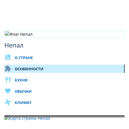
Непал
satellite
О СТРАНЕ
extension
ОСОБЕННОСТИ
restaurant
КУХНЯ
favorite
ОБЫЧАИ
toys
КЛИМАТ
Карта