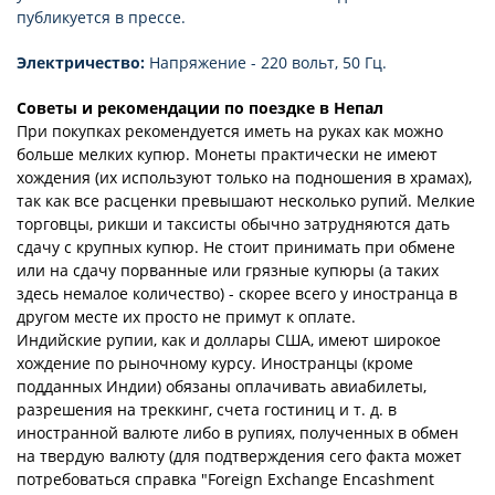
публикуется в прессе.
Электричество:
Напряжение - 220 вольт, 50 Гц.
Советы и рекомендации по поездке в Непал
При покупках рекомендуется иметь на руках как можно
больше мелких купюр. Монеты практически не имеют
хождения (их используют только на подношения в храмах),
так как все расценки превышают несколько рупий. Мелкие
торговцы, рикши и таксисты обычно затрудняются дать
сдачу с крупных купюр. Не стоит принимать при обмене
или на сдачу порванные или грязные купюры (а таких
здесь немалое количество) - скорее всего у иностранца в
другом месте их просто не примут к оплате.
Индийские рупии, как и доллары США, имеют широкое
хождение по рыночному курсу. Иностранцы (кроме
подданных Индии) обязаны оплачивать авиабилеты,
разрешения на треккинг, счета гостиниц и т. д. в
иностранной валюте либо в рупиях, полученных в обмен
на твердую валюту (для подтверждения сего факта может
потребоваться справка "Foreign Exchange Encashment