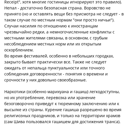
Receipt", хотя многие гостиницы игнорируют это правило).
Непал - достаточно безопасная страна. Воровство не
принято (но и оставлять вещи без присмотра не следует - в
таком случае по местным нормам "они просто ничьи").
Случаи насилия по отношению к иностранцам
чрезвычайно редки, а немногочисленные конфликты с
местными жителями связаны, в основном, с грубым
несоблюдением местных норм или их открытым
оскорблением.
Во время фестивалей, особенно в небольших городках,
закрыто бывает практически все. Также не следует
ожидать от непальца пунктуальности или точного
соблюдения договоренности - понятия о времени и
срочности у них довольно своеобразные.
Наркотики (особенно марихуана и гашиш) легкодоступны,
но их употребление, перевозка или хранение
безоговорочно приведут к тюремному заключению или к
высылке из страны. Курение гашиша разрешено во время
религиозных праздников, и только на территории храмов
(сам Шива пользовался гашишем для достижения транса).