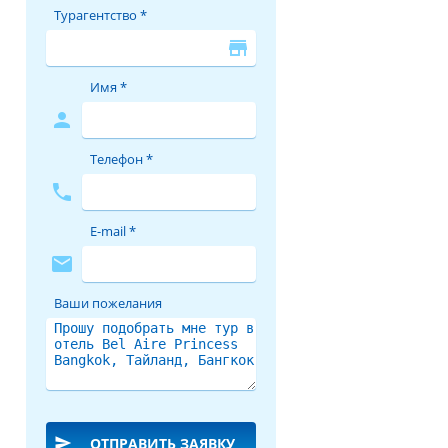
Турагентство *
store
Имя *
person
Телефон *
phone
E-mail *
mail
Ваши пожелания
send
ОТПРАВИТЬ ЗАЯВКУ