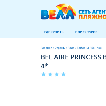
ГДЕ КУПИТЬ
ПОИСК ТУРОВ
Главная
/
Страны
/
Азия
/
Тайланд
/
Бангкок
BEL AIRE PRINCESS
4*
star
star
star
star