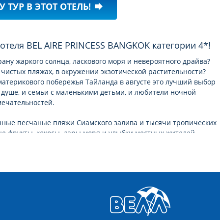
У ТУР В ЭТОТ ОТЕЛЬ!
forward
 отеля BEL AIRE PRINCESS BANGKOK категории 4*!
рану жаркого солнца, ласкового моря и невероятного драйва?
 чистых пляжах, в окружении экзотической растительности?
 материкового побережья Тайланда в августe это лучший выбор
о душе, и семьи с маленькими детьми, и любители ночной
мечательностей.
чные песчаные пляжи Сиамского залива и тысячи тропических
ые фрукты, кокосы, дары моря и улыбки местных жителей.
яжении всего года, ведь туристический сезон плавно
ны в другую.
BEL AIRE PRINCESS BANGKOK 4*
и постараться передать его
ерез подробные и красочные
фотографии отеля BEL AIRE
тве, чтобы помочь вам сделать правильный выбор в поиске
Тайланде.