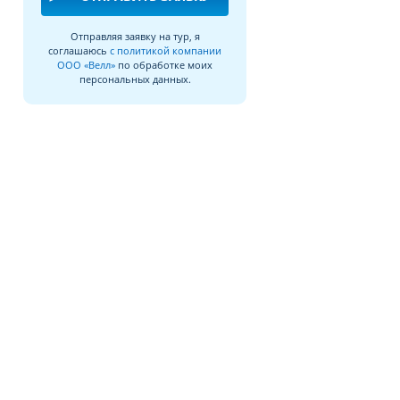
Отправляя заявку на тур, я
соглашаюсь
с политикой компании
ООО «Велл»
по обработке моих
персональных данных.