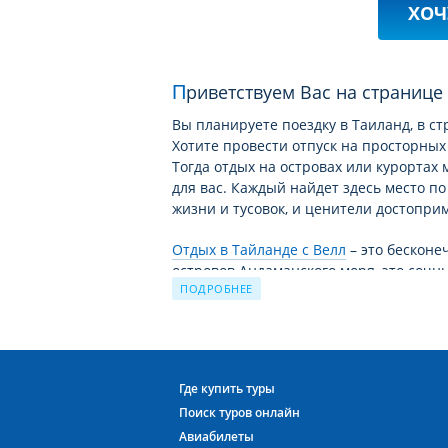
ХОЧ
Приветствуем Вас на странице
Вы планируете поездку в Таиланд, в ст
Хотите провести отпуск на просторных
Тогда отдых на островах или курортах
для вас. Каждый найдет здесь место п
жизни и тусовок, и ценители достопри
Отдых в Тайланде c Велл
– это бесконе
островов Андаманского моря, это сочн
ПОДРОБНЕЕ
Только здесь отдых комфортен на прот
перетекает из одной климатической зо
Загадочный Тайланд ждёт Вас!
Мы хотели бы рассказать вам об отеле
Где купить туры
облик и атмосферу, царящую в нем, ч
Поиск туров онлайн
PRINCESS BANGKOK 4*
в высоком качес
Авиабилеты
места размещения на время отпуска в 