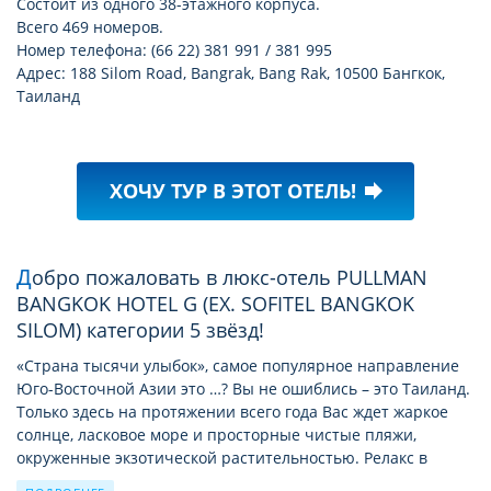
Состоит из одного 38-этажного корпуса.
Всего 469 номеров.
Номер телефона: (66 22) 381 991 / 381 995
Адрес: 188 Silom Road, Bangrak, Bang Rak, 10500 Бангкок,
Таиланд
ХОЧУ ТУР В ЭТОТ ОТЕЛЬ!
forward
Добро пожаловать в люкс-отель PULLMAN
BANGKOK HOTEL G (EX. SOFITEL BANGKOK
SILOM) категории 5 звёзд!
«Страна тысячи улыбок», самое популярное направление
Юго-Восточной Азии это …? Вы не ошиблись – это Таиланд.
Только здесь на протяжении всего года Вас ждет жаркое
солнце, ласковое море и просторные чистые пляжи,
окруженные экзотической растительностью. Релакс в
пятизвёздных отелях на островах подойдет тем, кто