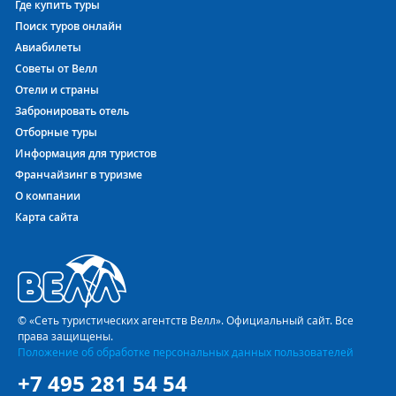
Где купить туры
SILOM) 5* на курорте
Бангкок
полностью соответствует
Поиск туров онлайн
заявленной категории в 5 звезд. Отдых здесь выбирают
Авиабилеты
ценители комфорта и высококлассного сервиса.
Соотношение цены и качества сервиса в отеле PULLMAN
Советы от Велл
BANGKOK HOTEL G (EX. SOFITEL BANGKOK SILOM) 5*
Отели и страны
удовлетворит самых взыскательных клиентов. Вас ждут
Забронировать отель
уютные номера и профессиональный персонал, который
Отборные туры
способен не просто решить любую сложную задачу, а
Информация для туристов
предугадать ее возникновение.
Франчайзинг в туризме
О компании
Поскольку постояльцам отеля Pullman Bangkok Hotel G (Ex.
Sofitel Bangkok Silom) предоставляется беспроводной
Карта сайта
доступ в Интернет WiFi (Бесплатный в лобби ), то
поделиться с друзьями впечатлениями и фотографиями с
отдыха можно не дожидаясь возвращения домой.
Как купить лучший тур в PULLMAN BANGKOK HOTEL G (EX.
© «Сеть туристических агентств Велл». Официальный сайт. Все
SOFITEL BANGKOK SILOM)
права защищены.
Определившись с датами и продолжительностью Вашего
Положение об обработке персональных данных пользователей
пребывания в PULLMAN BANGKOK HOTEL G (EX. SOFITEL
+7 495 281 54 54
BANGKOK SILOM) 5*, остаётся выбрать один из