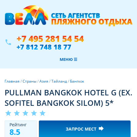
+7 495 281 54 54
phone
+7 812 748 18 77
МЕНЮ ☰
Главная
/
Страны
/
Азия
/
Тайланд
/
Бангкок
PULLMAN BANGKOK HOTEL G (EX.
SOFITEL BANGKOK SILOM) 5*
star
star
star
star
star
Рeйтинг
forward
ЗАПРОС МЕСТ
8.5