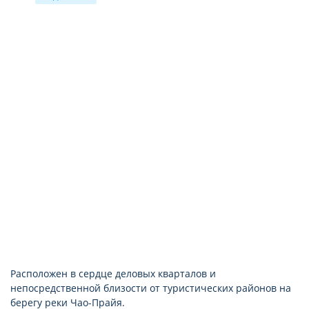
ТВ: спутниковое (видеоканалы платно)
телевизор: есть (с плоским экраном)
Интернет: платно
душ (раздельно в Suite, Tower Executive)
room service: круглосуточно
халат
ванна
фен: есть
IDD-телефон (платно)
Расположен в сердце деловых кварталов и
непосредственной близости от туристических районов на
берегу реки Чао-Прайя.