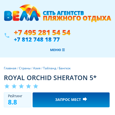
+7 495 281 54 54
phone
+7 812 748 18 77
МЕНЮ ☰
Главная
/
Страны
/
Азия
/
Тайланд
/
Бангкок
ROYAL ORCHID SHERATON 5*
star
star
star
star
star
Рeйтинг
forward
ЗАПРОС МЕСТ
8.8