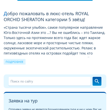
Добро пожаловать в люкс-отель ROYAL
ORCHID SHERATON категории 5 звёзд!
«Страна тысячи улыбок», самое популярное направление
Юго-Восточной Азии это …? Вы не ошиблись – это Таиланд.
Только здесь на протяжении всего года Вас ждет жаркое
солнце, ласковое море и просторные чистые пляжи,
окруженные экзотической растительностью. Релакс в
пятизвёздных отелях на островах подойдет тем, кто
предпочитает уединение или ищет размеренный
ПОДРОБНЕЕ
семейный отдых. А отдых в люкс-отелях на курортах
материкового побережья Тайланда в августe больше
подходят тем, кто не может жить без тусовок и ночной
жизни.
search
Туры в отель ROYAL ORCHID SHERATON 5*
Отель будет рад каждому гостю: и туристу, отдыхающему
Заявка на тур
одному, и большой веселой компании, и семье с детьми.
Каждый может подобрать и купить путёвки в отель ROYAL
Отправка заявки не является бронированием тура и ни к чему Вас не