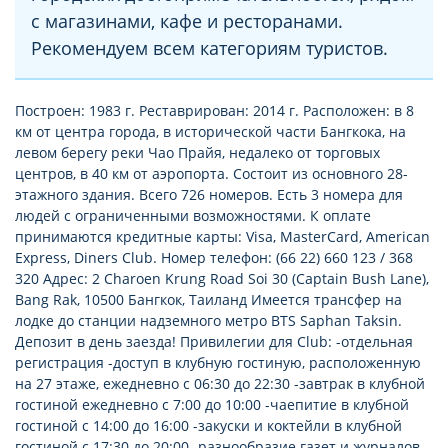
с магазинами, кафе и ресторанами.
Рекомендуем всем категориям туристов.
Построен: 1983 г. Реставрирован: 2014 г. Расположен: в 8
км от центра города, в исторической части Бангкока, на
левом берегу реки Чао Прайя, недалеко от торговых
центров, в 40 км от аэропорта. Состоит из основного 28-
этажного здания. Всего 726 номеров. Есть 3 номера для
людей с ограниченными возможностями. К оплате
принимаются кредитные карты: Visa, MasterCard, American
Express, Diners Club. Номер телефон: (66 22) 660 123 / 368
320 Адрес: 2 Charoen Krung Road Soi 30 (Captain Bush Lane),
Bang Rak, 10500 Бангкок, Таиланд Имеется трансфер на
лодке до станции надземного метро BTS Saphan Taksin.
Депозит в день заезда! Привилегии для Club: -отдельная
регистрация -доступ в клубную гостиную, расположенную
на 27 этаже, ежедневно с 06:30 до 22:30 -завтрак в клубной
гостиной ежедневно с 7:00 до 10:00 -чаепитие в клубной
гостиной с 14:00 до 16:00 -закуски и коктейли в клубной
гостиной с 17:30 до 20:00 -разнообразие газет и журналов