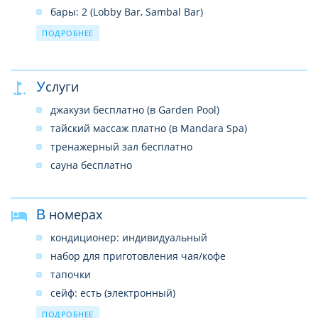
бары: 2 (Lobby Bar, Sambal Bar)
прачечная
ПОДРОБНЕЕ
лимузин-сервис
бассейны: 2 (открытые Terrace Pool, Garden Pool)
Услуги
конференц-залы: 22 (на 10–1250 чел.)
врач по вызову
джакузи бесплатно (в Garden Pool)
рестораны: 4 (тайский Thara Thong, итальянский
тайский массаж платно (в Mandara Spa)
Giorgio’s, интернациональный Feast, Sambal Bar &
тренажерный зал бесплатно
Grill)
сауна бесплатно
магазины
спа-центр (Mandara Spa)
В номерах
кондиционер: индивидуальный
набор для приготовления чая/кофе
тапочки
сейф: есть (электронный)
мини-бар платно
ПОДРОБНЕЕ