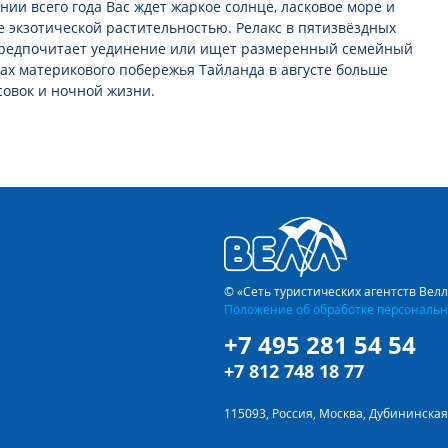
ении всего года Вас ждет жаркое солнце, ласковое море и
 экзотической растительностью. Релакс в пятизвёздных
о предпочитает уединение или ищет размеренный семейный
ртах материкового побережья Тайланда в августe больше
усовок и ночной жизни.
ESORT SAMUI 5*
исту, отдыхающему одному, и большой веселой компании, и
ать и купить путёвки в отель CENTARA GRAND BEACH RESORT
При выборе путевки рекомендуем расширять диапазон
ности тура. Плюс-минус 2 ночи помогут поисковой системе
редложения.
A GRAND BEACH RESORT SAMUI 5* принял уже немало
© «Сеть туристических агентств Вел
 высокий уровень сервиса и прекрасные условия для отдыха,
Положение об обработке персональн
 цены – качества. Благодаря этому путевка в CENTARA GRAND
+7 495 281 54 54
продолжает пользоваться спросом.
+7 812 748 18 77
ение бесподобными пляжами Сиамского залива и
и удивительная тропическая природа.
115093, Россия, Москва, Дубининская 