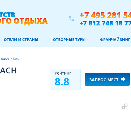
+7 495 281 5
phone
+7 812 748 18 7
ОТЕЛИ И СТРАНЫ
ОТБОРНЫЕ ТУРЫ
ФРАНЧАЙЗИНГ
Чавенг Бич
EACH
Рeйтинг
8.8
forward
ЗАПРОС МЕСТ