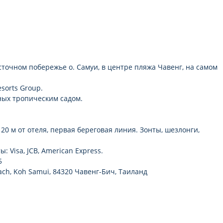
осточном побережье о. Самуи, в центре пляжа Чавенг, на самом
sorts Group.
ных тропическим садом.
0 м от отеля, первая береговая линия. Зонты, шезлонги,
 Visa, JCB, American Express.
5
ach, Koh Samui, 84320 Чавенг-Бич, Таиланд