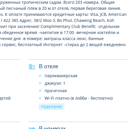
окруженных тропическим садом. Всего 203 номера. Общая
ый песчаный пляж в 20 м от отеля, первая береговая линия.
о. К оплате принимаются кредитные карты: Visa, JCB, American
 / 422 385 Адрес: 38/2 Moo 3, Bo Phut, Chaweng Beach, Koh
зит при заселении! Complimentary Club Benefit: -отдельная
в обеденное время -чаепитие в 17:00 -вечерние коктейли и
течение дня -в номере: матрасы класса люкс, банные
-сервис, бесплатный Интернет -стирка до 2 вещей ежедневно
В отеле
парикмахерская
джакузи: 1
прачечная
детей
Wi-Fi платно (в лобби - бесплатно)
о
бассейны: 1 (открытый)
ПОДРОБНЕЕ
библиотека
магазины
В номерах
бары: 4