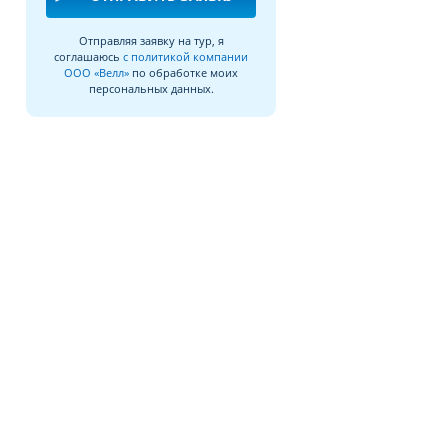
Отправляя заявку на тур, я
соглашаюсь
с политикой компании
ООО «Велл»
по обработке моих
персональных данных.