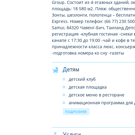
Group. Состоит из 4-этажных зданий, 
площадь: 18 580 м2. Пляж: общественн
Зонты, шезлонги, полотенца – бесплатн
Express. Номер телефон: (66 77) 230 500
Samui, 84320 Чавенг-Бич, Таиланд Депо
регистрация -клубная гостиная -снеки 
канапе с 17:30 до 19:00 -чай и кофе в 
принадлежности класса люкс, консьерж
-подготовка номера ко сну -газеты
Детям
детский клуб
детская площадка
детское меню в ресторане
анимационная программа для 
услуги няни: по запросу, платн
ПОДРОБНЕЕ
детские бассейны: 1
комната для игр
Услуги
детская кроватка: по запросу