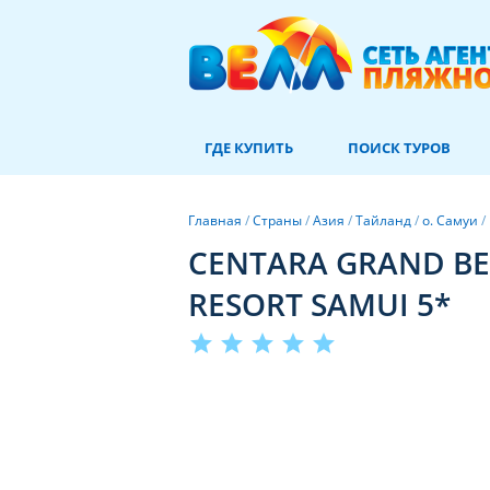
ГДЕ КУПИТЬ
ПОИСК ТУРОВ
Главная
/
Страны
/
Азия
/
Тайланд
/
о. Самуи
/
CENTARA GRAND B
RESORT SAMUI 5*
star
star
star
star
star