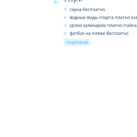
сауна бесплатно
водные виды спорта платно (на
уроки кулинарии платно (тайск
футбол на пляже бесплатно
теннисный корт бесплатно (2 к
ПОДРОБНЕЕ
йога бесплатно (ежедневно с 7:
07:45)
мини-гольф бесплатно
настольный теннис бесплатно
тренажерный зал бесплатно
волейбол на пляже бесплатно
тайский массаж платно
уроки тенниса платно