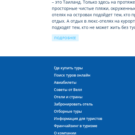
– это Таиланд. Только здесь на протяж
просторные чистые пляжи, окруженные
отелях на островах подойдет тем, кт
отдых. А отдых в люкс-отелях на куро
подходят тем, кто не может жить без т
ПОДРОБНЕЕ
Туры в отель CENTARA GRAND BEACH R
Отель будет рад каждому гостю: и тур
семье с детьми. Каждый может подобр
SAMUI, отвечающие его требованиям. 
интересующих Вас дат и продолжитель
Где купить туры
предложить вам наиболее выгодные п
Поиск туров онлайн
Авиабилеты
За время своей работы отель CENTAR
Советы от Велл
отдыхающих. Причиной этому не только
Отели и страны
но и выгодное для туристов сочетание
Забронировать отель
BEACH RESORT SAMUI 5* из года в год 
Отборные туры
Отдых в Тайланде c Велл
– это наслажд
Информация для туристов
Андаманского моря, изобилие фруктов 
Франчайзинг в туризме
О компании