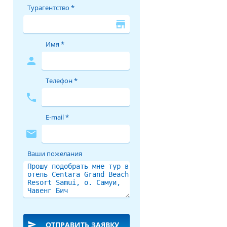
Турагентство *
store
Имя *
person
Телефон *
phone
E-mail *
mail
Ваши пожелания
send
ОТПРАВИТЬ ЗАЯВКУ