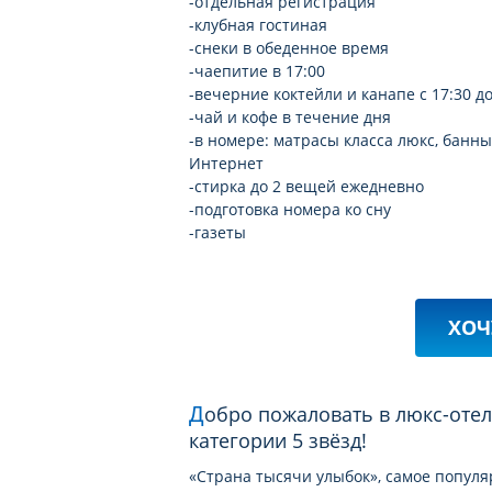
-отдельная регистрация
-клубная гостиная
-снеки в обеденное время
-чаепитие в 17:00
-вечерние коктейли и канапе с 17:30 до
-чай и кофе в течение дня
-в номере: матрасы класса люкс, банн
Интернет
-стирка до 2 вещей ежедневно
-подготовка номера ко сну
-газеты
ХОЧ
Добро пожаловать в люкс-отель CENTARA GRAND BEACH RESORT SAMUI
категории 5 звёзд!
«Страна тысячи улыбок», самое попул