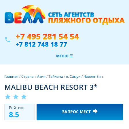
+7 495 281 54 54
phone
+7 812 748 18 77
МЕНЮ ☰
Главная
/
Страны
/
Азия
/
Тайланд
/
о. Самуи
/
Чавенг Бич
MALIBU BEACH RESORT 3*
star
star
star
Рeйтинг
forward
ЗАПРОС МЕСТ
8.5