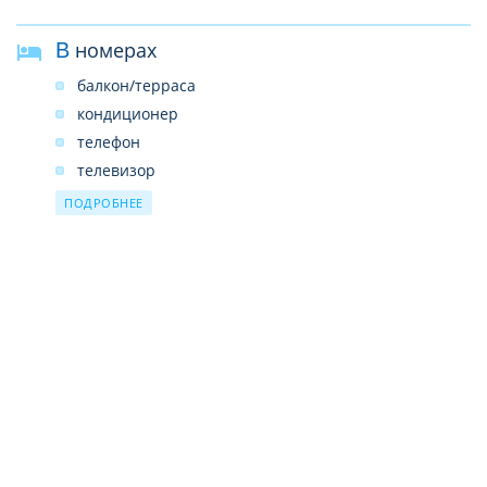
В номерах
балкон/терраса
кондиционер
телефон
телевизор
Wi-Fi
ПОДРОБНЕЕ
DVD-плеер
сейф
мини-бар
набор для приготовления чая/кофе
ванна/душ
фен
халаты и тапочки