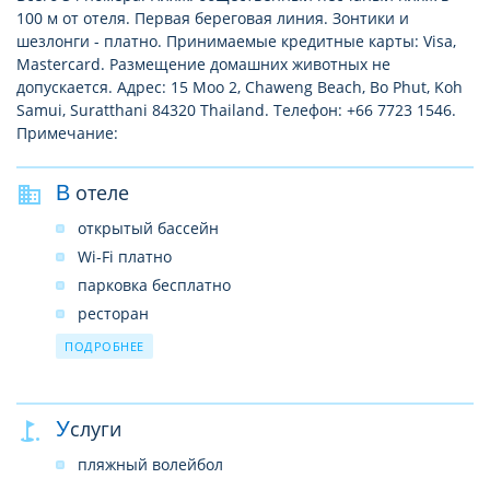
100 м от отеля. Первая береговая линия. Зонтики и
шезлонги - платно. Принимаемые кредитные карты: Visa,
Mastercard. Размещение домашних животных не
допускается. Адрес: 15 Moo 2, Chaweng Beach, Bo Phut, Koh
Samui, Suratthani 84320 Thailand. Телефон: +66 7723 1546.
Примечание:
В отеле
открытый бассейн
Wi-Fi платно
парковка бесплатно
ресторан
бар
ПОДРОБНЕЕ
обмен валюты
прачечная плато
Услуги
прокат автомобилей платно
пляжный волейбол