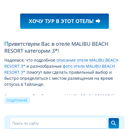
ХОЧУ ТУР В ЭТОТ ОТЕЛЬ!
forward
Приветствуем Вас в отеле MALIBU BEACH
RESORT категории 3*!
Надеемся, что подробное
описание отеля MALIBU BEACH
RESORT 3*
и разнообразные
фото отеля MALIBU BEACH
RESORT 3*
помогут вам сделать правильный выбор и
быстро определиться с местом размещения на время
отпуска в Тайланде.
За время своей работы отель MALIBU BEACH RESORT 3*
ПОДРОБНЕЕ
принял уже немало отдыхающих. Причиной этому не
только высокий уровень сервиса и прекрасные условия
для отдыха, но и выгодное для туристов сочетание цены –
качества. Благодаря этому путевка в MALIBU BEACH RESORT
search
3* из года в год продолжает пользоваться спросом.