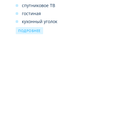
спутниковое ТВ
гостиная
кухонный уголок
телефон
ПОДРОБНЕЕ
душ
Wi-Fi платно
кондиционер
балкон/терраса
собственный бассейн