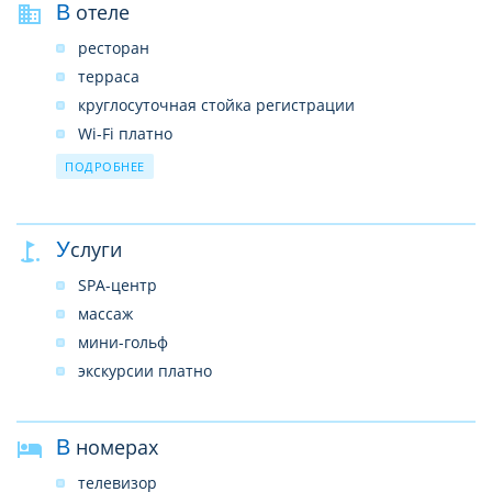
В отеле
ресторан
терраса
круглосуточная стойка регистрации
Wi-Fi платно
парковка
ПОДРОБНЕЕ
прокат автомобилей
прачечная
Услуги
SPA-центр
массаж
мини-гольф
экскурсии платно
В номерах
телевизор