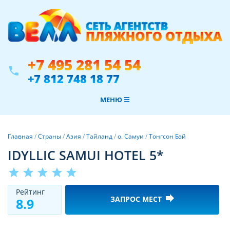
+7 495 281 54 54
phone
+7 812 748 18 77
МЕНЮ ☰
Главная
/
Страны
/
Азия
/
Тайланд
/
о. Самуи
/
Тонгсон Бэй
IDYLLIC SAMUI HOTEL 5*
star
star
star
star
star
Рeйтинг
forward
ЗАПРОС МЕСТ
8.9