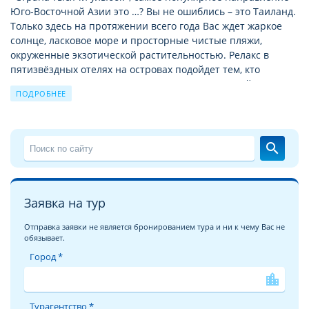
Юго-Восточной Азии это …? Вы не ошиблись – это Таиланд.
Только здесь на протяжении всего года Вас ждет жаркое
солнце, ласковое море и просторные чистые пляжи,
окруженные экзотической растительностью. Релакс в
пятизвёздных отелях на островах подойдет тем, кто
предпочитает уединение или ищет размеренный
ПОДРОБНЕЕ
семейный отдых. А отдых в люкс-отелях на курортах
материкового побережья Тайланда в августe больше
подходят тем, кто не может жить без тусовок и ночной
жизни.
search
Туры в отель IDYLLIC SAMUI HOTEL 5*
Отель будет рад каждому гостю: и туристу, отдыхающему
Заявка на тур
одному, и большой веселой компании, и семье с детьми.
Каждый может подобрать и купить путёвки в отель IDYLLIC
Отправка заявки не является бронированием тура и ни к чему Вас не
SAMUI HOTEL, отвечающие его требованиям. При выборе
обязывает.
путевки рекомендуем расширять диапазон интересующих
Город *
Вас дат и продолжительности тура. Плюс-минус 2 ночи
помогут поисковой системе предложить вам наиболее
location_city
выгодные предложения.
Турагентство *