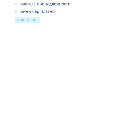
чайные принадлежности
мини-бар платно
фен
ПОДРОБНЕЕ
телевизор
банные принадлежности
сейф платно
халат и тапочки