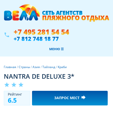
+7 495 281 54 54
phone
+7 812 748 18 77
МЕНЮ ☰
Главная
/
Страны
/
Азия
/
Тайланд
/
Краби
NANTRA DE DELUXE 3*
star
star
star
Рeйтинг
forward
ЗАПРОС МЕСТ
6.5