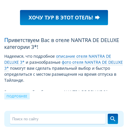
ХОЧУ ТУР В ЭТОТ ОТЕЛЬ!
forward
Приветствуем Вас в отеле NANTRA DE DELUXE
категории 3*!
Надеемся, что подробное
описание отеля NANTRA DE
DELUXE 3*
и разнообразные
фото отеля NANTRA DE DELUXE
3*
помогут вам сделать правильный выбор и быстро
определиться с местом размещения на время отпуска в
Тайланде.
За время своей работы отель NANTRA DE DELUXE 3*
ПОДРОБНЕЕ
принял уже немало отдыхающих. Причиной этому не
только высокий уровень сервиса и прекрасные условия
для отдыха, но и выгодное для туристов сочетание цены –
качества. Благодаря этому путевка в NANTRA DE DELUXE 3*
search
из года в год продолжает пользоваться спросом.