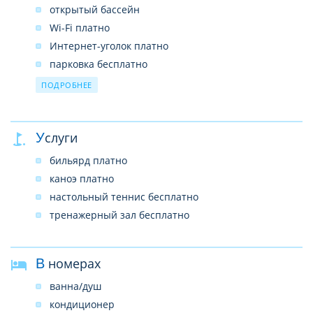
открытый бассейн
Wi-Fi платно
Интернет-уголок платно
парковка бесплатно
ресторан
ПОДРОБНЕЕ
бар
прачечная платно
Услуги
прокат автомобилей платно
бильярд платно
каноэ платно
настольный теннис бесплатно
тренажерный зал бесплатно
В номерах
ванна/душ
кондиционер