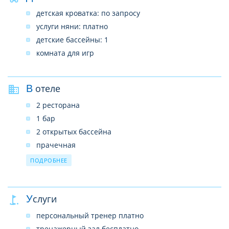
детская кроватка: по запросу
услуги няни: платно
детские бассейны: 1
комната для игр
В отеле
2 ресторана
1 бар
2 открытых бассейна
прачечная
лифты
ПОДРОБНЕЕ
сейф на ресепшн (бесплатно)
беспроводной интернет в лобби (бесплатно)
Услуги
персональный тренер платно
тренажерный зал бесплатно