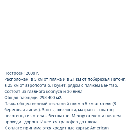
фен: есть
телевизор: LCD
набор для приготовления чая/кофе
сейф: в номере, бесплатно
халат
Построен: 2008 г.
Расположен: в 5 км от пляжа и в 21 км от побережья Патонг,
в 25 км от аэропорта о. Пхукет, рядом с пляжем Бангтао.
Состоит из главного корпуса и 30 вилл.
Общая площадь: 293 400 м2.
Пляж: общественный песчаный пляж в 5 км от отеля (3
береговая линия). Зонты, шезлонги, матрасы - платно,
полотенца из отеля – бесплатно. Между отелем и пляжем
проходит дорога. Имеется трансфер до пляжа.
К оплате принимаются кредитные карты: American