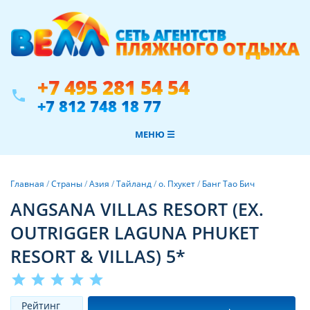
+7 495 281 54 54
phone
+7 812 748 18 77
МЕНЮ ☰
Главная
/
Страны
/
Азия
/
Тайланд
/
о. Пхукет
/
Банг Тао Бич
ANGSANA VILLAS RESORT (EX.
OUTRIGGER LAGUNA PHUKET
RESORT & VILLAS) 5*
star
star
star
star
star
Рeйтинг