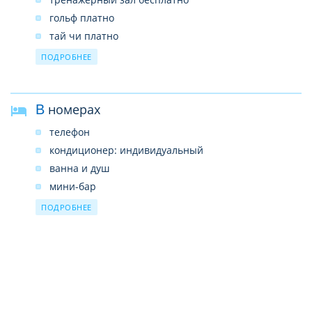
гольф платно
тай чи платно
пилатес платно
ПОДРОБНЕЕ
уроки тайского бокса платно
йога платно
В номерах
телефон
кондиционер: индивидуальный
ванна и душ
мини-бар
room service: круглосуточно
ПОДРОБНЕЕ
Интернет: Wi-Fi, бесплатно
CD/DVD-проигрыватель (DVD)
балкон или терраса
тапочки
ТВ: кабельное