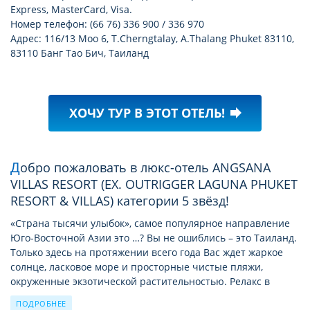
Express, MasterCard, Visa.
Номер телефон: (66 76) 336 900 / 336 970
Адрес: 116/13 Moo 6, T.Cherngtalay, A.Thalang Phuket 83110,
83110 Банг Тао Бич, Таиланд
ХОЧУ ТУР В ЭТОТ ОТЕЛЬ!
forward
Добро пожаловать в люкс-отель ANGSANA
VILLAS RESORT (EX. OUTRIGGER LAGUNA PHUKET
RESORT & VILLAS) категории 5 звёзд!
«Страна тысячи улыбок», самое популярное направление
Юго-Восточной Азии это …? Вы не ошиблись – это Таиланд.
Только здесь на протяжении всего года Вас ждет жаркое
солнце, ласковое море и просторные чистые пляжи,
окруженные экзотической растительностью. Релакс в
пятизвёздных отелях на островах подойдет тем, кто
ПОДРОБНЕЕ