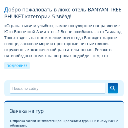
Добро пожаловать в люкс-отель BANYAN TREE
PHUKET категории 5 звёзд!
«Страна тысячи улыбок», самое популярное направление
Юго-Восточной Азии это …? Вы не ошиблись – это Таиланд.
Только здесь на протяжении всего года Вас ждет жаркое
солнце, ласковое море и просторные чистые пляжи,
окруженные экзотической растительностью. Релакс в
пятизвёздных отелях на островах подойдет тем, кто
предпочитает уединение или ищет размеренный
ПОДРОБНЕЕ
семейный отдых. А отдых в люкс-отелях на курортах
материкового побережья Тайланда в августe больше
подходят тем, кто не может жить без тусовок и ночной
жизни.
search
Туры в отель BANYAN TREE PHUKET 5*
Отель будет рад каждому гостю: и туристу, отдыхающему
Заявка на тур
одному, и большой веселой компании, и семье с детьми.
Каждый может подобрать и купить путёвки в отель BANYAN
Отправка заявки не является бронированием тура и ни к чему Вас не
TREE PHUKET, отвечающие его требованиям. При выборе
обязывает.