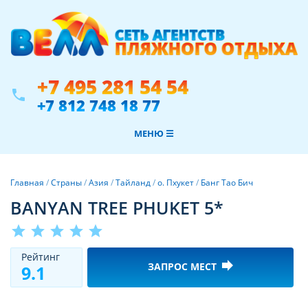
+7 495 281 54 54
phone
+7 812 748 18 77
МЕНЮ ☰
Главная
/
Страны
/
Азия
/
Тайланд
/
о. Пхукет
/
Банг Тао Бич
BANYAN TREE PHUKET 5*
star
star
star
star
star
Рeйтинг
forward
ЗАПРОС МЕСТ
9.1