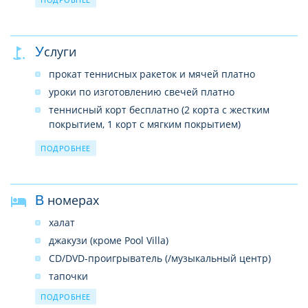
SPA–центр
услуги врача (по вызову)
Услуги
прачечная
бизнес-центр
прокат теннисных ракеток и мячей платно
интернет-кафе (платно)
уроки по изготовлению свечей платно
беспроводной интернет в лобби (бесплатно)
теннисный корт бесплатно (2 корта с жестким
покрытием, 1 корт с мягким покрытием)
волейбол на пляже бесплатно
ПОДРОБНЕЕ
уроки кулинарии платно (тайская кухня)
тренажерный зал бесплатно
йога бесплатно
В номерах
велосипед бесплатно
халат
уроки гольфа платно
джакузи (кроме Pool Villa)
аквааэробика бесплатно
CD/DVD-проигрыватель (/музыкальный центр)
тайский массаж платно
тапочки
аэробокс бесплатно
кухня (в виллах Double)
ПОДРОБНЕЕ
каяки бесплатно