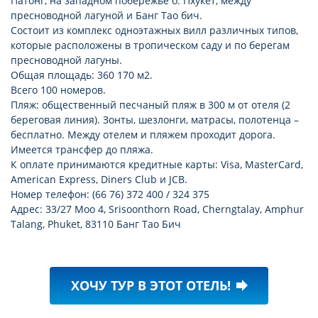
Патонг, на западном побережье о. Пхукет, между
гладильная доска: по запросу
пресноводной лагуной и Банг Тао бич.
ванная комната на открытом воздухе (в Deluxe Villa,
Состоит из комплекс одноэтажных вилл различных типов,
Pool Villa)
которые расположены в тропическом саду и по берегам
ТВ: спутниковое
пресноводной лагуны.
Общая площадь: 360 170 м2.
холодильник (винный, в виллах Double)
Всего 100 номеров.
двуспальная кровать king size
Пляж: общественный песчаный пляж в 300 м от отеля (2
парная (Spa Pool Villa)
береговая линия). Зонты, шезлонги, матрасы, полотенца –
бесплатно. Между отелем и пляжем проходит дорога.
Имеется трансфер до пляжа.
К оплате принимаются кредитные карты: Visa, MasterCard,
American Express, Diners Club и JCB.
Номер телефон: (66 76) 372 400 / 324 375
Адрес: 33/27 Moo 4, Srisoonthorn Road, Cherngtalay, Amphur
Talang, Phuket, 83110 Банг Тао Бич
ХОЧУ ТУР В ЭТОТ ОТЕЛЬ!
forward