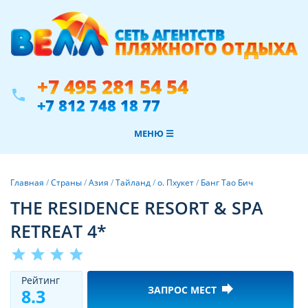
+7 495 281 54 54
phone
+7 812 748 18 77
МЕНЮ ☰
Главная
/
Страны
/
Азия
/
Тайланд
/
о. Пхукет
/
Банг Тао Бич
THE RESIDENCE RESORT & SPA
RETREAT 4*
star
star
star
star
Рeйтинг
forward
ЗАПРОС МЕСТ
8.3