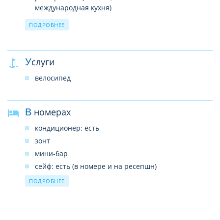
международная кухня)
бары: 1
ПОДРОБНЕЕ
комната для багажа
спа-центр
фитнес-центр
Услуги
прачечная
велосипед
ресепция
электромобиль
охрана 24 часа
В номерах
Wi-Fi предоставляется на территории всего отеля
кондиционер: есть
бесплатно
зонт
мини-бар
сейф: есть (в номере и на ресепшн)
халат
ПОДРОБНЕЕ
бассейн (с шезлонгами, пляжными полотенцами,
зонтами)
фен: есть