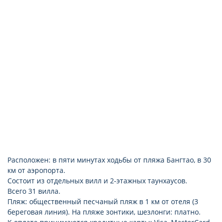
вентилятор
беседка (на крыше, не на всех виллах)
ванна и душ
набор для приготовления чая/кофе
ТВ: спутниковое
балкон или терраса (виллы duplex с двумя и тремя
спальнями)
тапочки
кухня (полностью оборудованная)
Расположен: в пяти минутах ходьбы от пляжа Бангтао, в 30
км от аэропорта.
Состоит из отдельных вилл и 2-этажных таунхаусов.
Всего 31 вилла.
Пляж: общественный песчаный пляж в 1 км от отеля (3
береговая линия). На пляже зонтики, шезлонги: платно.