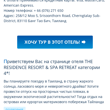
К оплате принимаются кредитные карты: Visa, MasterCard,
American Express.
Номер телефона: + 66 (076) 271 650
Адрес: 258/12 Moo 5, Srisoonthorn Road, Cherngtalay Sub-
District, 83110 Банг Тао Бич, Таиланд
ХОЧУ ТУР В ЭТОТ ОТЕЛЬ!
forward
Приветствуем Вас на странице отеля THE
RESIDENCE RESORT & SPA RETREAT категории
4*!
Вы планируете поездку в Таиланд, в страну жаркого
солнца, ласкового моря и невероятного драйва? Хотите
провести отпуск на просторных чистых пляжах, в
окружении экзотической растительности? Тогда отдых на
островах или курортах материкового побережья Тайланда
в августe это лучший выбор для вас. Каждый найдет здесь
ПОДРОБНЕЕ