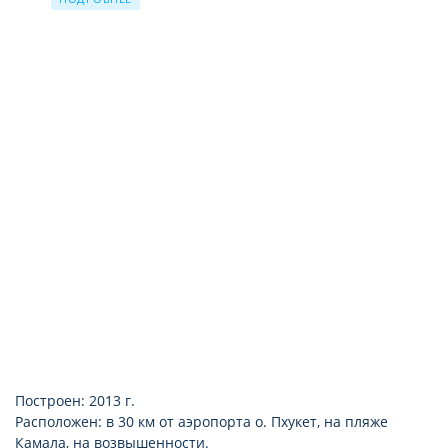
душ и ванна
телефон
фен
подключение к интернету (бесплатно, Wi-Fi)
набор для приготовления чая и кофе
Построен: 2013 г.
Расположен: в 30 км от аэропорта о. Пхукет, на пляже
Камала, на возвышенности.