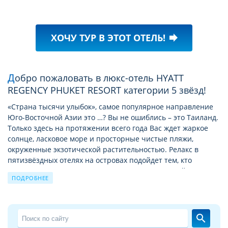
ХОЧУ ТУР В ЭТОТ ОТЕЛЬ!
forward
Добро пожаловать в люкс-отель HYATT
REGENCY PHUKET RESORT категории 5 звёзд!
«Страна тысячи улыбок», самое популярное направление
Юго-Восточной Азии это …? Вы не ошиблись – это Таиланд.
Только здесь на протяжении всего года Вас ждет жаркое
солнце, ласковое море и просторные чистые пляжи,
окруженные экзотической растительностью. Релакс в
пятизвёздных отелях на островах подойдет тем, кто
предпочитает уединение или ищет размеренный
ПОДРОБНЕЕ
семейный отдых. А отдых в люкс-отелях на курортах
материкового побережья Тайланда в августe больше
подходят тем, кто не может жить без тусовок и ночной
жизни.
search