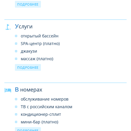
SPA–центр
ПОДРОБНЕЕ
прачечная
сейф на ресепшн (бесплатно)
Услуги
беспроводной интернет в лобби (бесплатно)
открытый бассейн
SPA-центр (платно)
джакузи
массаж (платно)
тренажерный зал
ПОДРОБНЕЕ
йога (платно)
курсы тайской кухни(платно)
В номерах
курсы карвинга (платно)
курсы росписи по шелку ?(платно)
обслуживание номеров
ТВ с российским каналом
кондиционер-сплит
мини-бар (платно)
сейф (бесплатно)
ПОДРОБНЕЕ