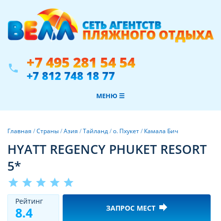
+7 495 281 54 54
phone
+7 812 748 18 77
МЕНЮ ☰
Главная
/
Страны
/
Азия
/
Тайланд
/
о. Пхукет
/
Камала Бич
HYATT REGENCY PHUKET RESORT
5*
star
star
star
star
star
Рeйтинг
forward
ЗАПРОС МЕСТ
8.4