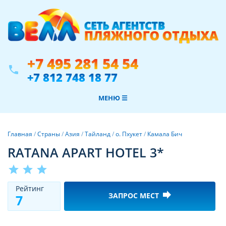
+7 495 281 54 54
phone
+7 812 748 18 77
МЕНЮ ☰
Главная
/
Страны
/
Азия
/
Тайланд
/
о. Пхукет
/
Камала Бич
RATANA APART HOTEL 3*
star
star
star
Рeйтинг
forward
ЗАПРОС МЕСТ
7