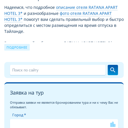
Надеемся, что подробное
описание отеля RATANA APART
HOTEL 3*
и разнообразные
фото отеля RATANA APART
HOTEL 3*
помогут вам сделать правильный выбор и быстро
определиться с местом размещения на время отпуска в
Тайланде.
За время своей работы отель RATANA APART HOTEL 3*
ПОДРОБНЕЕ
принял уже немало отдыхающих. Причиной этому не
только высокий уровень сервиса и прекрасные условия
для отдыха, но и выгодное для туристов сочетание цены –
качества. Благодаря этому путевка в RATANA APART HOTEL
search
3* из года в год продолжает пользоваться спросом.
Чудесный отдых в отеле RATANA APART HOTEL 3* на
курорте
Камала Бич
это взвешенное и продуманное
Заявка на тур
решение для экономных, поскольку соотношение цена/
качество и уровень сервиса в отеле RATANA APART HOTEL
Отправка заявки не является бронированием тура и ни к чему Вас не
обязывает.
3* полностью соответствуют уровню 3 звезды. Вообще,
обширная отельная база в Тайланде поражает
Город *
воображение и удовлетворит спрос любого клиента с
location_city
любыми доходами, ведь в Таиланде можно найти отели от