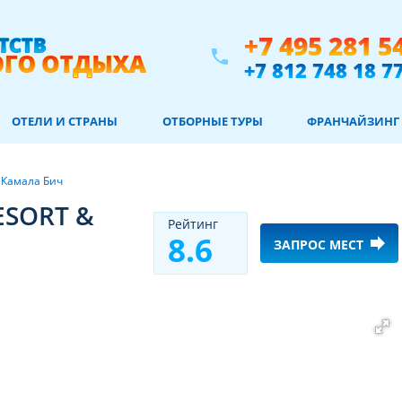
+7 495 281 5
phone
+7 812 748 18 7
ОТЕЛИ И СТРАНЫ
ОТБОРНЫЕ ТУРЫ
ФРАНЧАЙЗИНГ
/
Камала Бич
ESORT &
Рeйтинг
8.6
forward
ЗАПРОС МЕСТ