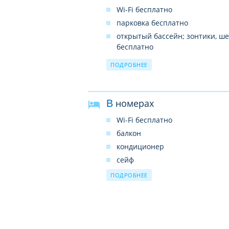
Wi-Fi бесплатно
парковка бесплатно
открытый бассейн; зонтики, ше
бесплатно
ресторан
ПОДРОБНЕЕ
прачечная
спа-центр
камера хранения багажа
В номерах
Wi-Fi бесплатно
балкон
кондиционер
сейф
ТВ
ПОДРОБНЕЕ
телефон
мини-кухня
джакузи
собственный бассейн