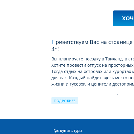
ХОЧ
Приветствуем Вас на странице отеля VILLA TANTAWAN RESORT & SPA категории
4*!
Вы планируете поездку в Таиланд, в ст
Хотите провести отпуск на просторных
Тогда отдых на островах или курортах
для вас. Каждый найдет здесь место п
жизни и тусовок, и ценители достопри
Отдых в Тайланде c Велл
– это бесконе
ПОДРОБНЕЕ
островов Андаманского моря, это сочн
Только здесь отдых комфортен на прот
перетекает из одной климатической зо
Загадочный Тайланд ждёт Вас!
Где купить туры