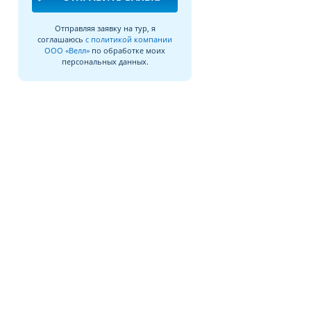
Отправляя заявку на тур, я
соглашаюсь
с политикой компании
ООО «Велл»
по обработке моих
персональных данных.