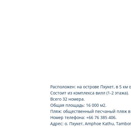
халат и тапочки
туалетные принадлежности
ванная комната
фен
DVD-плеер
CD-плеер
Расположен: на острове Пхукет, в 5 км о
Состоит из комплекса вилл (1-2 этажа).
Всего 32 номера.
Общая площадь: 16 000 м2.
Пляж: общественный песчаный пляж в 2 
Номер телефона: +66 76 385 406.
Адрес: о. Пхукет, Amphoe Kathu, Tambon