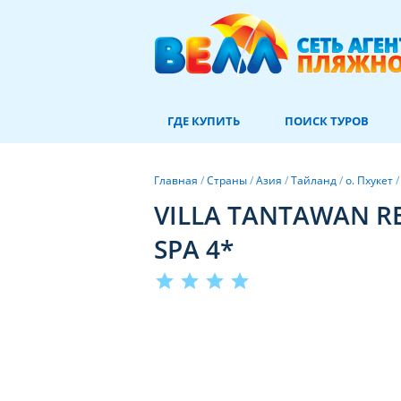
ГДЕ КУПИТЬ
ПОИСК ТУРОВ
Главная
/
Страны
/
Азия
/
Тайланд
/
о. Пхукет
VILLA TANTAWAN R
SPA 4*
star
star
star
star