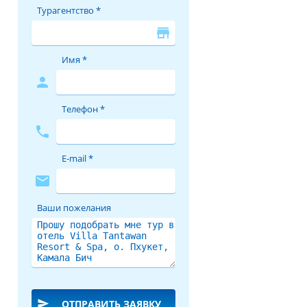
Турагентство *
store
Имя *
person
Телефон *
phone
E-mail *
mail
Ваши пожелания
send
ОТПРАВИТЬ ЗАЯВКУ