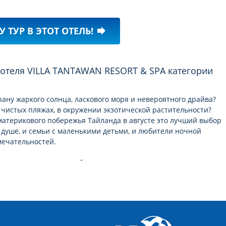
У ТУР В ЭТОТ ОТЕЛЬ!
forward
рану жаркого солнца, ласкового моря и невероятного драйва?
 чистых пляжах, в окружении экзотической растительности?
 материкового побережья Тайланда в августe это лучший выбор
о душе, и семьи с маленькими детьми, и любители ночной
мечательностей.
чные песчаные пляжи Сиамского залива и тысячи тропических
ые фрукты, кокосы, дары моря и улыбки местных жителей.
яжении всего года, ведь туристический сезон плавно
ны в другую.