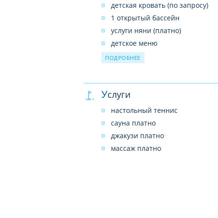
детская кровать (по запросу)
1 открытый бассейн
услуги няни (платно)
детское меню
в ресторане – детское кресло
ПОДРОБНЕЕ
детская площадка
Услуги
настольный теннис
сауна платно
джакузи платно
массаж платно