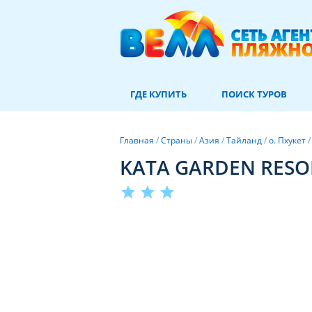
ГДЕ КУПИТЬ
ПОИСК ТУРОВ
Главная
/
Страны
/
Азия
/
Тайланд
/
о. Пхукет
KATA GARDEN RESO
star
star
star