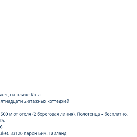
укет, на пляже Ката.
пятнадцати 2-этажных коттеджей.
00 м от отеля (2 береговая линия). Полотенца – бесплатно.
га.
66
huket, 83120 Карон Бич, Таиланд