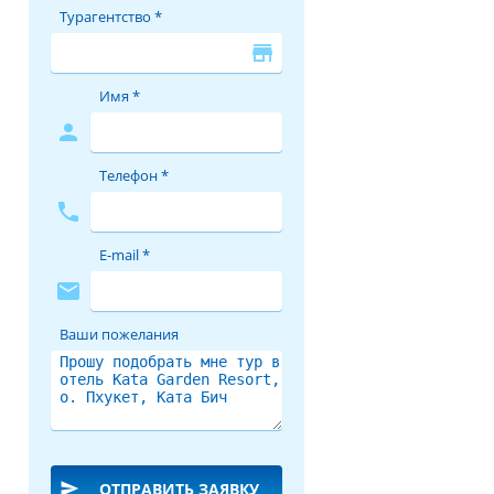
Турагентство *
store
Имя *
person
Телефон *
phone
E-mail *
mail
Ваши пожелания
send
ОТПРАВИТЬ ЗАЯВКУ