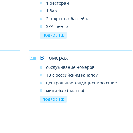
1 ресторан
1 бар
2 открытых бассейна
SPA–центр
прачечная
ПОДРОБНЕЕ
бизнес-центр
беспроводной интернет в лобби
(бесплатно)
В номерах
обслуживание номеров
ТВ с российским каналом
центральное кондиционирование
мини-бар (платно)
сейф (бесплатно)
ПОДРОБНЕЕ
душ или ванна
фен
телефон
набор для приготовления чая и кофе