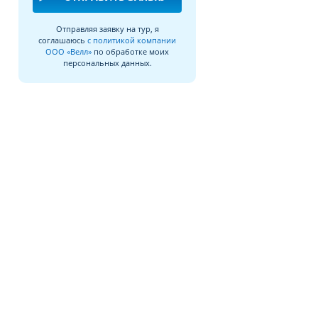
Отправляя заявку на тур, я
соглашаюсь
с политикой компании
ООО «Велл»
по обработке моих
персональных данных.