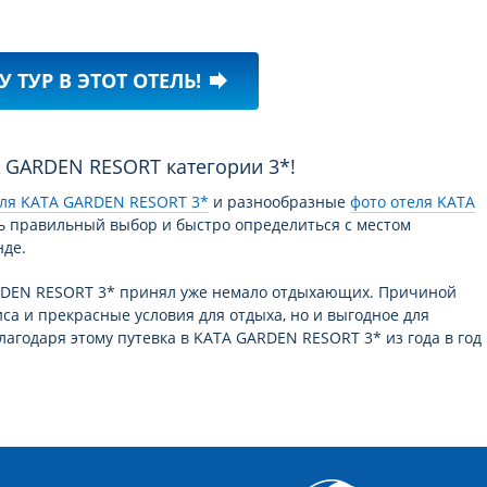
У ТУР В ЭТОТ ОТЕЛЬ!
forward
TA GARDEN RESORT категории 3*!
еля KATA GARDEN RESORT 3*
и разнообразные
фото отеля KATA
ь правильный выбор и быстро определиться с местом
нде.
ARDEN RESORT 3* принял уже немало отдыхающих. Причиной
са и прекрасные условия для отдыха, но и выгодное для
лагодаря этому путевка в KATA GARDEN RESORT 3* из года в год
RESORT 3* на курорте
Ката Бич
это взвешенное и продуманное
тношение цена/качество и уровень сервиса в отеле KATA
твуют уровню 3 звезды. Вообще, обширная отельная база в
влетворит спрос любого клиента с любыми доходами, ведь в