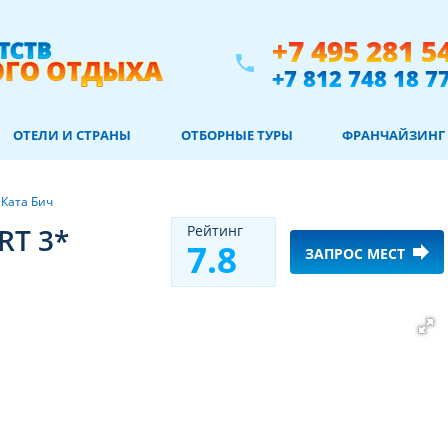
+7 495 281 5
phone
+7 812 748 18 7
ОТЕЛИ И СТРАНЫ
ОТБОРНЫЕ ТУРЫ
ФРАНЧАЙЗИНГ
/
Ката Бич
RT 3*
Рeйтинг
7.8
forward
ЗАПРОС МЕСТ