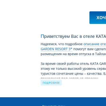
ХОЧ
Приветствуем Вас в отеле KA
Надеемся, что подробное
описание от
GARDEN RESORT 3*
помогут вам сделат
размещения на время отпуска в Тайла
За время своей работы отель KATA G
этому не только высокий уровень серви
туристов сочетание цены – качества. Б
продолжает пользоваться спросом.
ПОДРОБНЕЕ
Чудесный отдых в отеле KATA GARDEN 
решение для экономных, поскольку соо
GARDEN RESORT 3* полностью соответс
Тайланде поражает воображение и удо