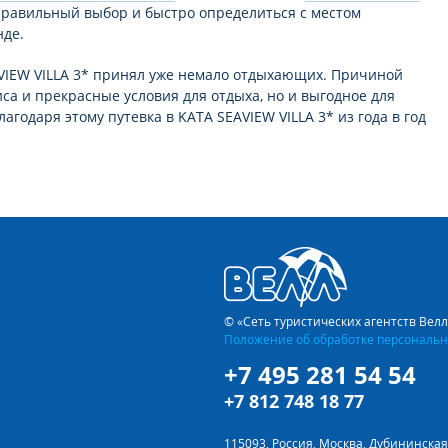
правильный выбор и быстро определиться с местом
нде.
AVIEW VILLA 3* принял уже немало отдыхающих. Причиной
са и прекрасные условия для отдыха, но и выгодное для
агодаря этому путевка в KATA SEAVIEW VILLA 3* из года в год
VILLA 3* на курорте
Ката Бич
это взвешенное и продуманное
тношение цена/качество и уровень сервиса в отеле KATA
вуют уровню 3 звезды. Вообще, обширная отельная база в
влетворит спрос любого клиента с любыми доходами, ведь в
1 звезды и до эксклюзивных, категории 5* De Lux.
© «Сеть туристических агентств Вел
Положение об обработке персональн
з связи с внешним миром, поскольку в Kata Seaview Villa есть
+7 495 281 54 54
+7 812 748 18 77
!
ый отпуск на песчаных пляжах Сиамского залива и
115093, Россия, Москва, Дубининская 