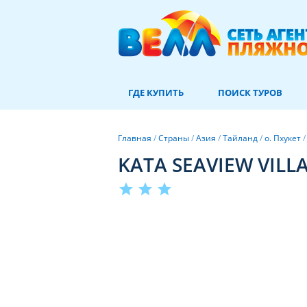
ГДЕ КУПИТЬ
ПОИСК ТУРОВ
Главная
/
Страны
/
Азия
/
Тайланд
/
о. Пхукет
KATA SEAVIEW VILLA
star
star
star