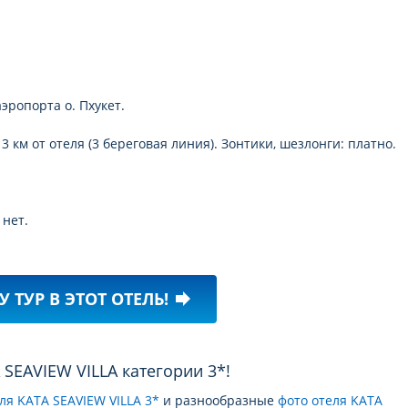
аэропорта о. Пхукет.
км от отеля (3 береговая линия). Зонтики, шезлонги: платно.
нет.
У ТУР В ЭТОТ ОТЕЛЬ!
forward
A SEAVIEW VILLA категории 3*!
ля KATA SEAVIEW VILLA 3*
и разнообразные
фото отеля KATA