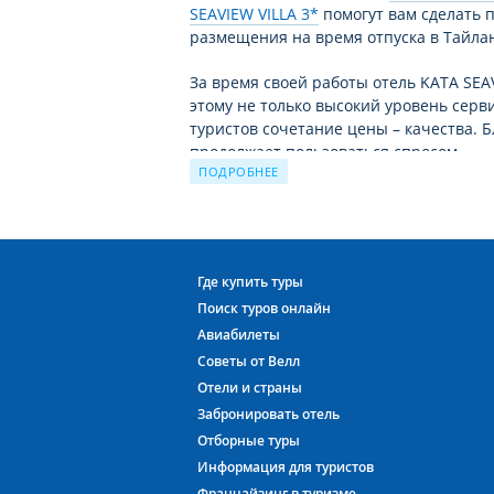
SEAVIEW VILLA 3*
помогут вам сделать 
размещения на время отпуска в Тайла
За время своей работы отель KATA SE
этому не только высокий уровень серви
туристов сочетание цены – качества. Бл
продолжает пользоваться спросом.
ПОДРОБНЕЕ
Чудесный отдых в отеле KATA SEAVIEW 
решение для экономных, поскольку соо
SEAVIEW VILLA 3* полностью соответст
Тайланде поражает воображение и удо
Где купить туры
Таиланде можно найти отели от уровня 
Поиск туров онлайн
Тайланд ждёт Вас!
Авиабилеты
Советы от Велл
Выбрав этот отель, Вы не останетесь бе
Отели и страны
WiFi (Бесплатный в лобби ).
Забронировать отель
Отборные туры
А Тайланд с ВЕЛЛ – это непередаваемо
Информация для туристов
Планируете провести свой долгожданн
Франчайзинг в туризме