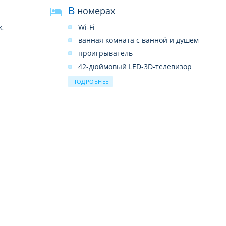
В номерах
,
Wi-Fi
ванная комната с ванной и душем
проигрыватель
42-дюймовый LED-3D-телевизор
потолочный вентилятор
ПОДРОБНЕЕ
частный бассейн
кухня