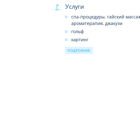
Услуги
спа-процедуры, тайский массаж
ароматерапия, джакузи
гольф
картинг
зорбинг
ПОДРОБНЕЕ
тайский спорт
конный спорт
прогулка на слонах
спортивная рыбалка
дайвинг
прокат яхты