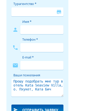
Турагентство *
store
Имя *
person
Телефон *
phone
E-mail *
mail
Ваши пожелания
send
ОТПРАВИТЬ ЗАЯВКУ