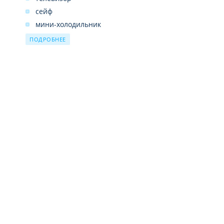
сейф
мини-холодильник
2 бутылки воды бесплатно
ПОДРОБНЕЕ
ванная комната
душ
туалетные принадлежности