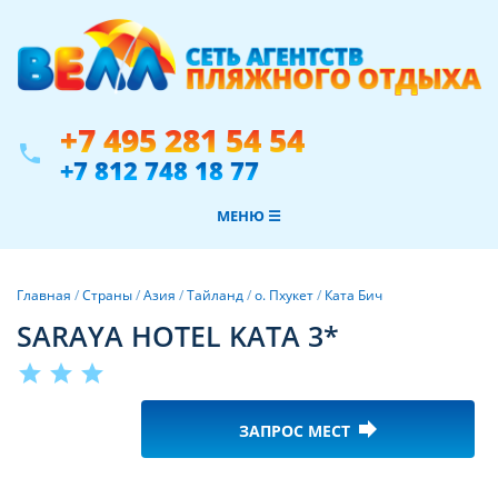
+7 495 281 54 54
phone
+7 812 748 18 77
МЕНЮ ☰
Главная
/
Страны
/
Азия
/
Тайланд
/
о. Пхукет
/
Ката Бич
SARAYA HOTEL KATA 3*
star
star
star
forward
ЗАПРОС МЕСТ