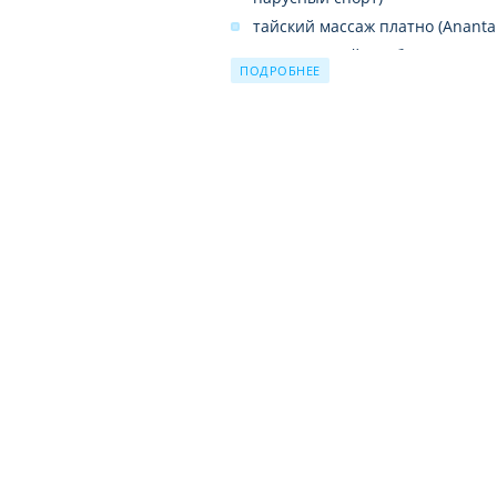
тайский массаж платно (Ananta
тренажерный зал бесплатно
ПОДРОБНЕЕ
теннисный корт бесплатно (2 к
жесткое покрытие)
уроки кулинарии платно (тайск