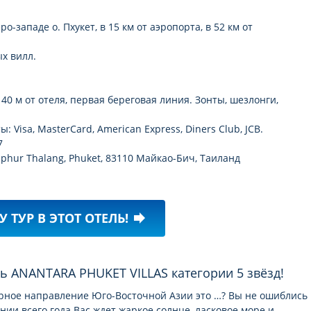
о-западе о. Пхукет, в 15 км от аэропорта, в 52 км от
х вилл.
0 м от отеля, первая береговая линия. Зонты, шезлонги,
Visa, MasterCard, American Express, Diners Club, JCB.
7
phur Thalang, Phuket, 83110 Майкао-Бич, Таиланд
У ТУР В ЭТОТ ОТЕЛЬ!
forward
ль ANANTARA PHUKET VILLAS категории 5 звёзд!
ярное направление Юго-Восточной Азии это …? Вы не ошиблись
ении всего года Вас ждет жаркое солнце, ласковое море и