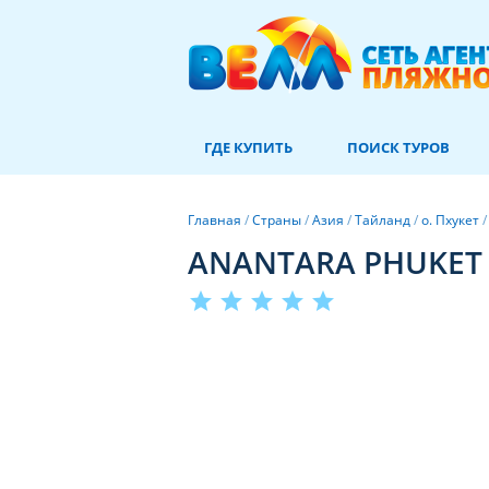
ГДЕ КУПИТЬ
ПОИСК ТУРОВ
Главная
/
Страны
/
Азия
/
Тайланд
/
о. Пхукет
ANANTARA PHUKET V
star
star
star
star
star