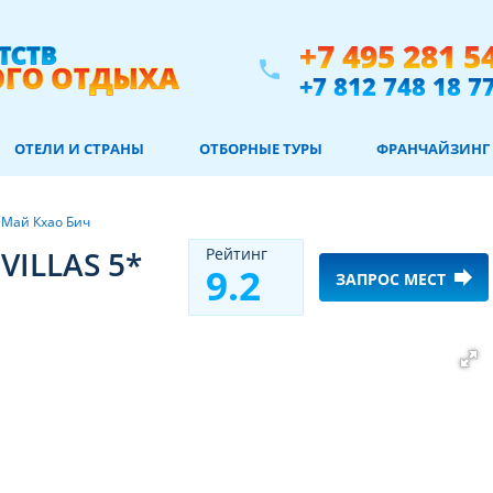
+7 495 281 5
phone
+7 812 748 18 7
ОТЕЛИ И СТРАНЫ
ОТБОРНЫЕ ТУРЫ
ФРАНЧАЙЗИНГ
/
Май Кхао Бич
ILLAS 5*
Рeйтинг
9.2
forward
ЗАПРОС МЕСТ