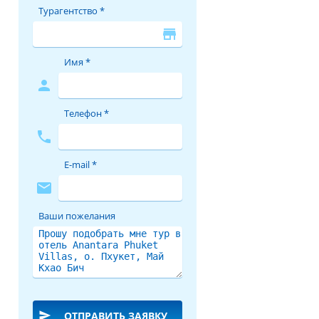
Турагентство *
store
Имя *
person
Телефон *
phone
E-mail *
mail
Ваши пожелания
send
ОТПРАВИТЬ ЗАЯВКУ