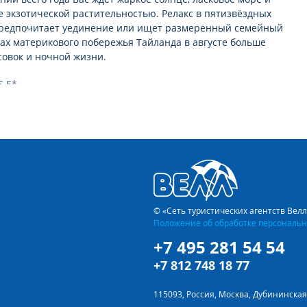
 экзотической растительностью. Релакс в пятизвёздных
о предпочитает уединение или ищет размеренный семейный
ртах материкового побережья Тайланда в августe больше
усовок и ночной жизни.
S 5*
исту, отдыхающему одному, и большой веселой компании, и
ть и купить путёвки в отель ANANTARA PHUKET VILLAS,
боре путевки рекомендуем расширять диапазон интересующих
юс-минус 2 ночи помогут поисковой системе предложить вам
A PHUKET VILLAS 5* принял уже немало отдыхающих.
вень сервиса и прекрасные условия для отдыха, но и выгодное
© «Сеть туристических агентств Вел
а. Благодаря этому путевка в ANANTARA PHUKET VILLAS 5* из
Положение об обработке персональн
росом.
+7 495 281 54 54
ение бесподобными пляжами Сиамского залива и
+7 812 748 18 77
и удивительная тропическая природа.
115093, Россия, Москва, Дубининская 