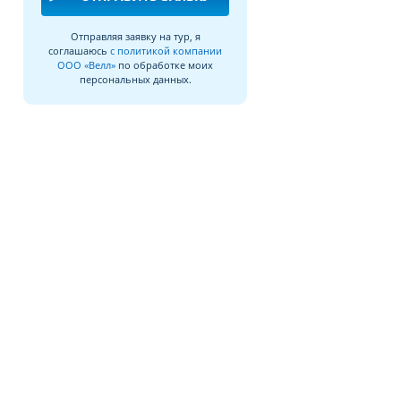
Отправляя заявку на тур, я
соглашаюсь
с политикой компании
ООО «Велл»
по обработке моих
персональных данных.