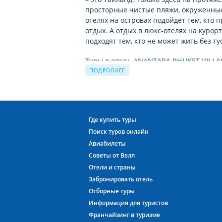
просторные чистые пляжи, окруженные
отелях на островах подойдет тем, кт
отдых. А отдых в люкс-отелях на куро
подходят тем, кто не может жить без т
Туры в отель ANANTARA PHUKET VILLA
ПОДРОБНЕЕ
Отель будет рад каждому гостю: и тур
семье с детьми. Каждый может подобра
отвечающие его требованиям. При вы
Вас дат и продолжительности тура. Пл
наиболее выгодные предложения.
Где купить туры
Поиск туров онлайн
За время своей работы отель ANANTAR
Авиабилеты
Причиной этому не только высокий уро
Советы от Велл
для туристов сочетание цены – качеств
Отели и страны
года в год продолжает пользоваться сп
Забронировать отель
Отдых в Тайланде c Велл
– это наслажд
Отборные туры
Андаманского моря, изобилие фруктов 
Информация для туристов
Франчайзинг в туризме
Тайланд ждёт Вас!