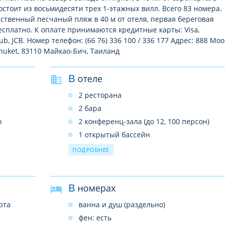
остоит из восьмидесяти трех 1-этажных вилл. Всего 83 номера.
ственный песчаный пляж в 40 м от отеля, первая береговая
есплатно. К оплате принимаются кредитные карты: Visa,
ub, JCB. Номер телефон: (66 76) 336 100 / 336 177 Адрес: 888 Moo
huket, 83110 Майкао-Бич, Таиланд
В отеле
2 ресторана
2 бара
о
2 конференц-зала (до 12, 100 персон)
1 открытый бассейн
3 теннисных корта (с жестким
ПОДРОБНЕЕ
покрытием)
SPA–центр
прачечная
В номерах
сейф на ресепшн (бесплатно)
рта
ванна и душ (раздельно)
бизнес-центр
,
фен: есть
беспроводной интернет в лобби