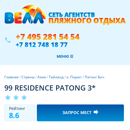
+7 495 281 54 54
phone
+7 812 748 18 77
МЕНЮ ☰
Главная
/
Страны
/
Азия
/
Тайланд
/
о. Пхукет
/
Патонг Бич
99 RESIDENCE PATONG 3*
star
star
star
Рeйтинг
forward
ЗАПРОС МЕСТ
8.6