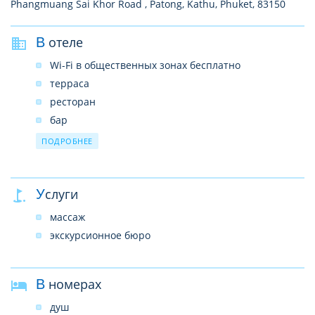
Phangmuang Sai Khor Road , Patong, Kathu, Phuket, 83150
В отеле
Wi-Fi в общественных зонах бесплатно
терраса
ресторан
бар
прокат автомобилей
ПОДРОБНЕЕ
камера хранения багажа
банкомат на территории отеля
Услуги
прачечная
факс/ксерокопирование
массаж
лифт
экскурсионное бюро
В номерах
душ