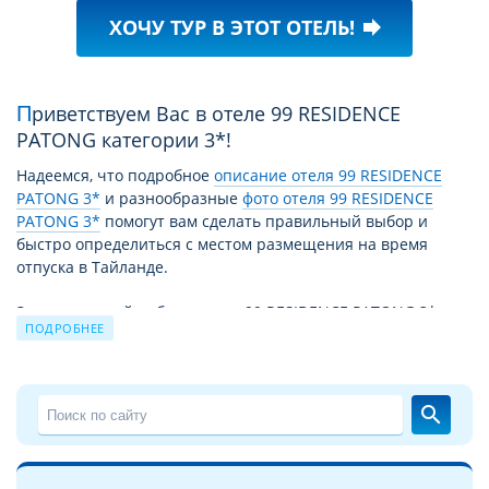
ХОЧУ ТУР В ЭТОТ ОТЕЛЬ!
forward
Приветствуем Вас в отеле 99 RESIDENCE
PATONG категории 3*!
Надеемся, что подробное
описание отеля 99 RESIDENCE
PATONG 3*
и разнообразные
фото отеля 99 RESIDENCE
PATONG 3*
помогут вам сделать правильный выбор и
быстро определиться с местом размещения на время
отпуска в Тайланде.
За время своей работы отель 99 RESIDENCE PATONG 3*
ПОДРОБНЕЕ
принял уже немало отдыхающих. Причиной этому не
только высокий уровень сервиса и прекрасные условия
для отдыха, но и выгодное для туристов сочетание цены –
качества. Благодаря этому путевка в 99 RESIDENCE PATONG
search
3* из года в год продолжает пользоваться спросом.
Чудесный отдых в отеле 99 RESIDENCE PATONG 3* на