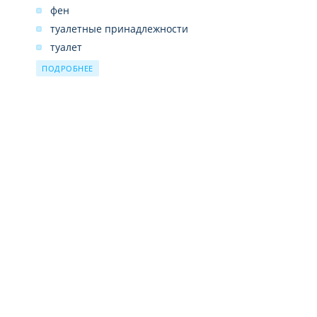
фен
туалетные принадлежности
туалет
ванная комната
ПОДРОБНЕЕ
балкон
холодильник
спутниковые каналы
телевизор
кондиционер
сейф