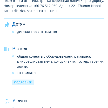
пляж в 1 км от отеля, третья береговая линия через дорогу.
Номер телефона: +66 76 512 030. Адрес: 221 Thanon Nanai
kathu district, 83150 Патонг-Бич.
Детям
детская кровать платно
В отеле
общая комната с оборудованием: раковина,
микроволновая печь, холодильник, тостер, тарелки,
ложки.
тв-комната
парковка
ПОДРОБНЕЕ
wi-fi
круглосуточная регистрация
бар
Услуги
сад