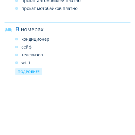
прокат автомобилей платно
терраса
прокат мотобайков платно
В номерах
кондиционер
сейф
телевизор
wi-fi
телефон платно
ПОДРОБНЕЕ
холодильник
ванная комната
душ
туалет
туалетные принадлежности
чайник
чайные принадлежности