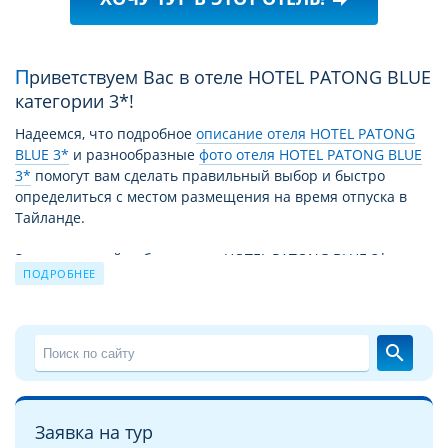
Приветствуем Вас в отеле HOTEL PATONG BLUE
категории 3*!
Надеемся, что подробное
описание отеля HOTEL PATONG
BLUE 3*
и разнообразные
фото отеля HOTEL PATONG BLUE
3*
помогут вам сделать правильный выбор и быстро
определиться с местом размещения на время отпуска в
Тайланде.
За время своей работы отель HOTEL PATONG BLUE 3*
ПОДРОБНЕЕ
принял уже немало отдыхающих. Причиной этому не
только высокий уровень сервиса и прекрасные условия
для отдыха, но и выгодное для туристов сочетание цены –
качества. Благодаря этому путевка в HOTEL PATONG BLUE
search
3* из года в год продолжает пользоваться спросом.
Чудесный отдых в отеле HOTEL PATONG BLUE 3* на курорте
Патонг Бич
это взвешенное и продуманное решение для
Заявка на тур
экономных, поскольку соотношение цена/качество и