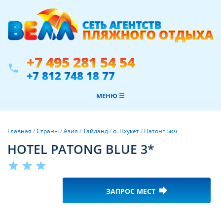
+7 495 281 54 54
phone
+7 812 748 18 77
МЕНЮ ☰
Главная
/
Страны
/
Азия
/
Тайланд
/
о. Пхукет
/
Патонг Бич
HOTEL PATONG BLUE 3*
star
star
star
forward
ЗАПРОС МЕСТ