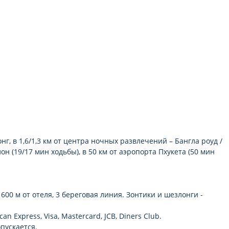
мини-бар платно
г, в 1,6/1,3 км от центра ночных развлечений – Бангла роуд /
н (19/17 мин ходьбы), в 50 км от аэропорта Пхукета (50 мин
00 м от отеля, 3 береговая линия. Зонтики и шезлонги -
Express, Visa, Mastercard, JCB, Diners Club.
пускается.