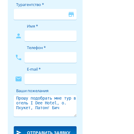
Турагентство *
store
Имя *
person
Телефон *
phone
E-mail *
mail
Ваши пожелания
send
ОТПРАВИТЬ ЗАЯВКУ