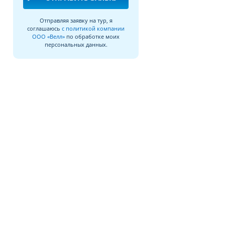
Отправляя заявку на тур, я
соглашаюсь
с политикой компании
ООО «Велл»
по обработке моих
персональных данных.