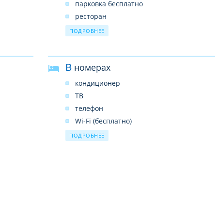
парковка бесплатно
ресторан
бар
ПОДРОБНЕЕ
прачечная платно
прокат автомобилей платно
В номерах
лифт
кондиционер
ТВ
телефон
Wi-Fi (бесплатно)
сейф
ПОДРОБНЕЕ
2 бут.воды ежедневно бесплатно
набор для приготовления чая/кофе
душ
фен
балкон
туалет