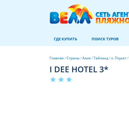
ГДЕ КУПИТЬ
ПОИСК ТУРОВ
Главная
/
Страны
/
Азия
/
Тайланд
/
о. Пхукет
I DEE HOTEL 3*
star
star
star