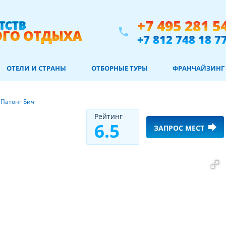
+7 495 281 5
phone
+7 812 748 18 7
ОТЕЛИ И СТРАНЫ
ОТБОРНЫЕ ТУРЫ
ФРАНЧАЙЗИНГ
/
Патонг Бич
Рeйтинг
6.5
forward
ЗАПРОС МЕСТ